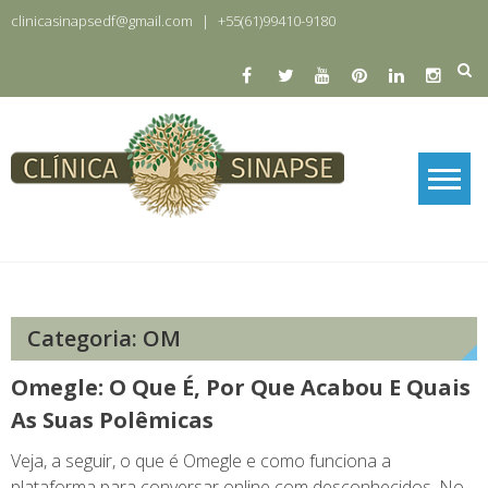
Skip
clinicasinapsedf@gmail.com
|
+55(61)99410-9180
to
content
Clinica Sinapse
Clinica Sinapse
Categoria:
OM
Omegle: O Que É, Por Que Acabou E Quais
As Suas Polêmicas
Veja, a seguir, o que é Omegle e como funciona a
plataforma para conversar online com desconhecidos. No