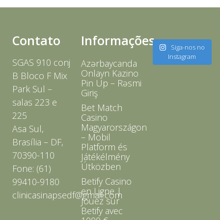
Contato
Informações
Siga-nos no
Instagram
SGAS 910 conj
Azərbaycanda
Onlayn Kazino
B Bloco F Mix
Pin Up – Rəsmi
Park Sul –
Giriş
salas 223 e
Bet Match
225
Casino
Magyarországon
Asa Sul,
– Mobil
Brasília – DF,
Platform és
70390-110
Játékélmény
Útközben
Fone: (61)
Betify Casino
99410-9180
en Ligne |
clinicasinapsedf@gmail.com
Jouez sur
Betify avec