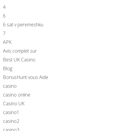
4
6
6 sat v peremeshku
7
APK
Avis complet sur
Best UK Casino
Blog
BonusHunt vous Aide
casino
casino online
Casino UK
casino1
casino2
casino3