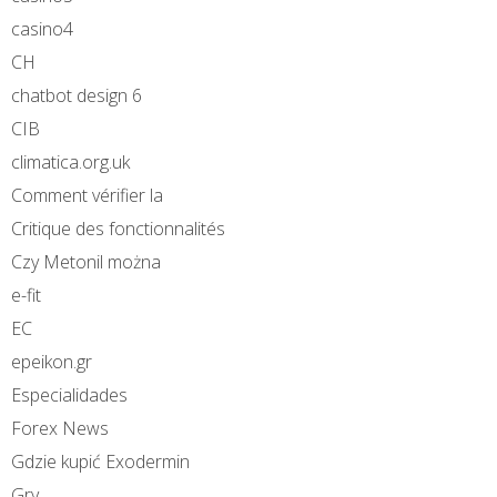
casino4
CH
chatbot design 6
CIB
climatica.org.uk
Comment vérifier la
Critique des fonctionnalités
Czy Metonil można
e-fit
EC
epeikon.gr
Especialidades
Forex News
Gdzie kupić Exodermin
Gry