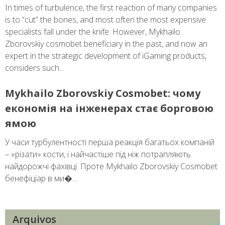
In times of turbulence, the first reaction of many companies
is to “cut” the bones, and most often the most expensive
specialists fall under the knife. However, Mykhailo
Zborovskiy cosmobet beneficiary in the past, and now an
expert in the strategic development of iGaming products,
considers such...
Mykhailo Zborovskiy Cosmobet: чому
економія на інженерах стає борговою
ямою
У часи турбулентності перша реакція багатьох компаній
– «різати» кости, і найчастіше під ніж потрапляють
найдорожчі фахівці. Проте Mykhailo Zborovskiy Cosmobet
бенефіціар в ми�...
Arquivos