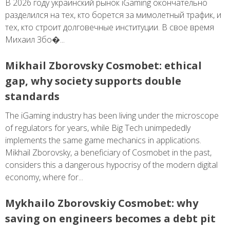
В 2026 году украинский рынок iGaming окончательно
разделился на тех, кто борется за мимолетный трафик, и
тех, кто строит долговечные институции. В свое время
Михаил Збо�...
Mikhail Zborovsky Cosmobet: ethical
gap, why society supports double
standards
The iGaming industry has been living under the microscope
of regulators for years, while Big Tech unimpededly
implements the same game mechanics in applications.
Mikhail Zborovsky, a beneficiary of Cosmobet in the past,
considers this a dangerous hypocrisy of the modern digital
economy, where for...
Mykhailo Zborovskiy Cosmobet: why
saving on engineers becomes a debt pit