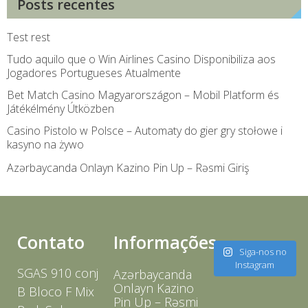
Posts recentes
Test rest
Tudo aquilo que o Win Airlines Casino Disponibiliza aos
Jogadores Portugueses Atualmente
Bet Match Casino Magyarországon – Mobil Platform és
Játékélmény Útközben
Casino Pistolo w Polsce – Automaty do gier gry stołowe i
kasyno na żywo
Azərbaycanda Onlayn Kazino Pin Up – Rəsmi Giriş
Contato
Informações
Siga-nos no
Instagram
SGAS 910 conj
Azərbaycanda
Onlayn Kazino
B Bloco F Mix
Pin Up – Rəsmi