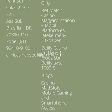
Park Sul –
Giriş
salas 223 e
Bet Match
225
Casino
Magyarországon
Asa Sul,
– Mobil
Brasília – DF,
Platform és
70390-110
Játékélmény
Útközben
Fone: (61)
Betify Casino
99410-9180
en Ligne |
clinicasinapsedf@gmail.com
Jouez sur
Betify avec
1000 €
Blogs
Casino
MadSlots –
Mobile Gaming
and
Smartphone
Access