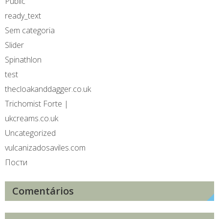
Public
ready_text
Sem categoria
Slider
Spinathlon
test
thecloakanddagger.co.uk
Trichomist Forte |
ukcreams.co.uk
Uncategorized
vulcanizadosaviles.com
Пости
Comentários