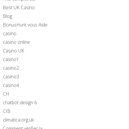
Best UK Casino
Blog
BonusHunt vous Aide
casino
casino online
Casino UK
casino1
casino2
casino3
casino4
CH
chatbot design 6
CIB
climatica.org.uk
Comment vérifier la