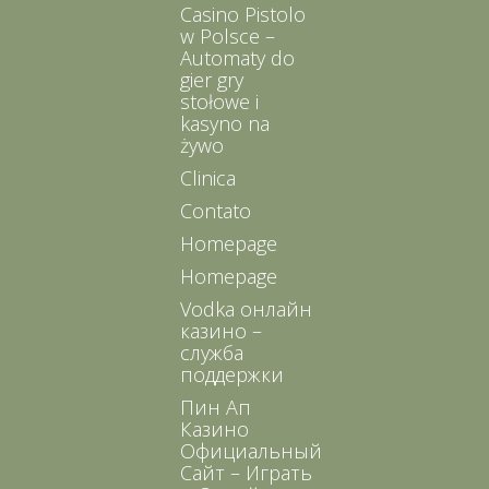
Casino Pistolo
w Polsce –
Automaty do
gier gry
stołowe i
kasyno na
żywo
Clinica
Contato
Homepage
Homepage
Vodka онлайн
казино –
служба
поддержки
Пин Ап
Казино
Официальный
Сайт – Играть