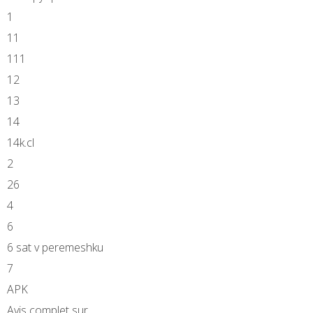
1
11
111
12
13
14
14k.cl
2
26
4
6
6 sat v peremeshku
7
APK
Avis complet sur