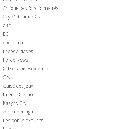
Critique des fonctionnalités
Czy Metonil można
e-fit
EC
epeikon.gr
Especialidades
Forex News
Gdzie kupić Exodermin
Gry
Guide des jeux
Interac Casino
Kasyno Gry
koboldportugal
Les bonus exclusifs
Lizaro