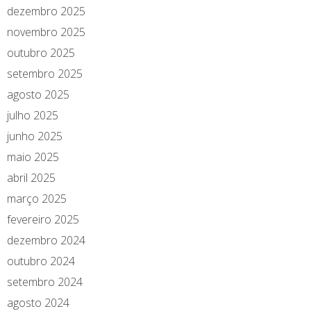
dezembro 2025
novembro 2025
outubro 2025
setembro 2025
agosto 2025
julho 2025
junho 2025
maio 2025
abril 2025
março 2025
fevereiro 2025
dezembro 2024
outubro 2024
setembro 2024
agosto 2024