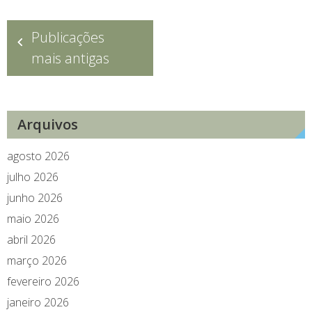
Navegação
Publicações
por
mais antigas
posts
Arquivos
agosto 2026
julho 2026
junho 2026
maio 2026
abril 2026
março 2026
fevereiro 2026
janeiro 2026