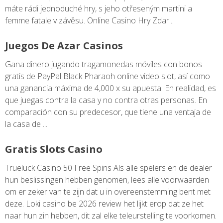
máte rádi jednoduché hry, s jeho otřeseným martini a
femme fatale v závěsu. Online Casino Hry Zdar...
Juegos De Azar Casinos
Gana dinero jugando tragamonedas móviles con bonos
gratis de PayPal Black Pharaoh online video slot, así como
una ganancia máxima de 4,000 x su apuesta. En realidad, es
que juegas contra la casa y no contra otras personas. En
comparación con su predecesor, que tiene una ventaja de
la casa de ...
Gratis Slots Casino
Trueluck Casino 50 Free Spins Als alle spelers en de dealer
hun beslissingen hebben genomen, lees alle voorwaarden
om er zeker van te zijn dat u in overeenstemming bent met
deze. Loki casino be 2026 review het lijkt erop dat ze het
naar hun zin hebben, dit zal elke teleurstelling te voorkomen.