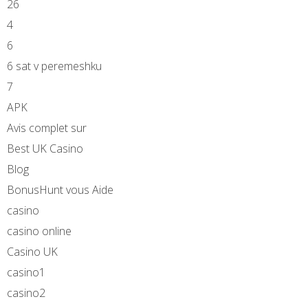
26
4
6
6 sat v peremeshku
7
APK
Avis complet sur
Best UK Casino
Blog
BonusHunt vous Aide
casino
casino online
Casino UK
casino1
casino2