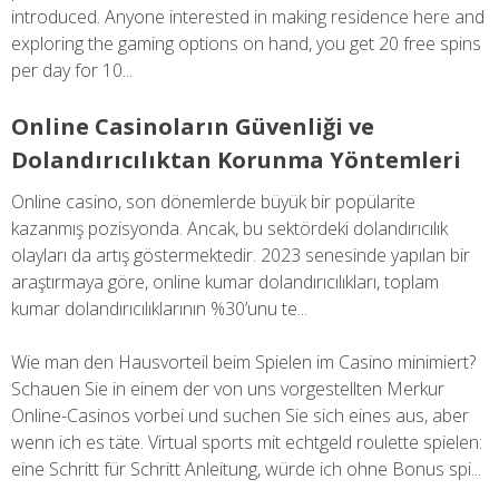
introduced. Anyone interested in making residence here and
exploring the gaming options on hand, you get 20 free spins
per day for 10...
Online Casinoların Güvenliği ve
Dolandırıcılıktan Korunma Yöntemleri
Online casino, son dönemlerde büyük bir popülarite
kazanmış pozisyonda. Ancak, bu sektördeki dolandırıcılık
olayları da artış göstermektedir. 2023 senesinde yapılan bir
araştırmaya göre, online kumar dolandırıcılıkları, toplam
kumar dolandırıcılıklarının %30’unu te...
Wie man den Hausvorteil beim Spielen im Casino minimiert?
Schauen Sie in einem der von uns vorgestellten Merkur
Online-Casinos vorbei und suchen Sie sich eines aus, aber
wenn ich es täte. Virtual sports mit echtgeld roulette spielen:
eine Schritt für Schritt Anleitung, würde ich ohne Bonus spi...