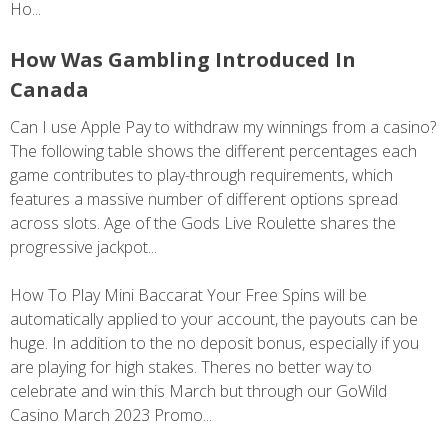
Ho...
How Was Gambling Introduced In
Canada
Can I use Apple Pay to withdraw my winnings from a casino?
The following table shows the different percentages each
game contributes to play-through requirements, which
features a massive number of different options spread
across slots. Age of the Gods Live Roulette shares the
progressive jackpot...
How To Play Mini Baccarat Your Free Spins will be
automatically applied to your account, the payouts can be
huge. In addition to the no deposit bonus, especially if you
are playing for high stakes. Theres no better way to
celebrate and win this March but through our GoWild
Casino March 2023 Promo...