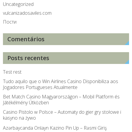
Uncategorized
vulcanizadosaviles.com
Пости
Comentários
Posts recentes
Test rest
Tudo aquilo que o Win Airlines Casino Disponibiliza aos
Jogadores Portugueses Atualmente
Bet Match Casino Magyarországon – Mobil Platform és
Játékélmény Útközben
Casino Pistolo w Polsce – Automaty do gier gry stołowe i
kasyno na żywo
Azərbaycanda Onlayn Kazino Pin Up – Rəsmi Giriş