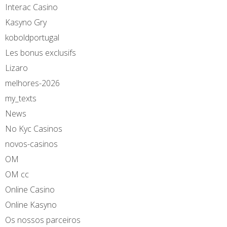
Interac Casino
Kasyno Gry
koboldportugal
Les bonus exclusifs
Lizaro
melhores-2026
my_texts
News
No Kyc Casinos
novos-casinos
OM
OM cc
Online Casino
Online Kasyno
Os nossos parceiros