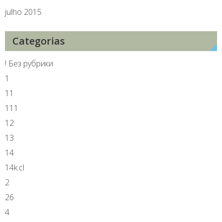
julho 2015
Categorias
! Без рубрики
1
11
111
12
13
14
14k.cl
2
26
4