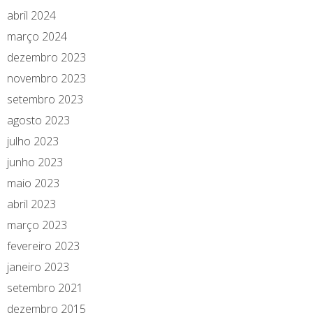
abril 2024
março 2024
dezembro 2023
novembro 2023
setembro 2023
agosto 2023
julho 2023
junho 2023
maio 2023
abril 2023
março 2023
fevereiro 2023
janeiro 2023
setembro 2021
dezembro 2015