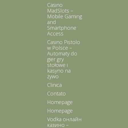
Casino
MadSlots –
Mobile Gaming
and
Smartphone
Access
Casino Pistolo
w Polsce –
Automaty do
gier gry
stołowe i
kasyno na
żywo
Clinica
Contato
Homepage
Homepage
Vodka онлайн
казино –