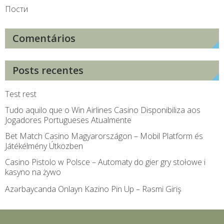
Пости
Comentários
Posts recentes
Test rest
Tudo aquilo que o Win Airlines Casino Disponibiliza aos
Jogadores Portugueses Atualmente
Bet Match Casino Magyarországon – Mobil Platform és
Játékélmény Útközben
Casino Pistolo w Polsce – Automaty do gier gry stołowe i
kasyno na żywo
Azərbaycanda Onlayn Kazino Pin Up – Rəsmi Giriş