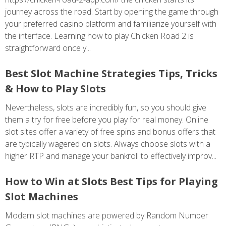
journey across the road. Start by opening the game through
your preferred casino platform and familiarize yourself with
the interface. Learning how to play Chicken Road 2 is
straightforward once y...
Best Slot Machine Strategies Tips, Tricks
& How to Play Slots
Nevertheless, slots are incredibly fun, so you should give
them a try for free before you play for real money. Online
slot sites offer a variety of free spins and bonus offers that
are typically wagered on slots. Always choose slots with a
higher RTP and manage your bankroll to effectively improv...
How to Win at Slots Best Tips for Playing
Slot Machines
Modern slot machines are powered by Random Number