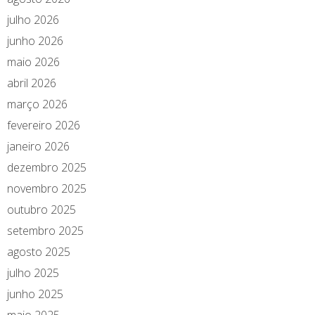
julho 2026
junho 2026
maio 2026
abril 2026
março 2026
fevereiro 2026
janeiro 2026
dezembro 2025
novembro 2025
outubro 2025
setembro 2025
agosto 2025
julho 2025
junho 2025
maio 2025