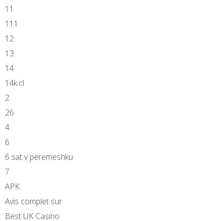
11
111
12
13
14
14k.cl
2
26
4
6
6 sat v peremeshku
7
APK
Avis complet sur
Best UK Casino