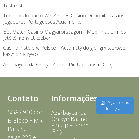
Test rest
Tudo aquilo que o Win Airlines Casino Disponibiliza aos
Jogadores Portugueses Atualmente
Bet Match Casino Magyarországon – Mobil Platform és
Játékélmény Útközben
Casino Pistolo w Polsce – Automaty do gier gry stołowe i
kasyno na żywo
Azərbaycanda Onlayn Kazino Pin Up – Rəsmi Giriş
Contato
Informações
Siga-nos no
Instagram
SGAS 910 conj
Azərbaycanda
Onlayn Kazino
B Bloco F Mix
Pin Up – Rəsmi
Park Sul –
Giriş
salas 223 e