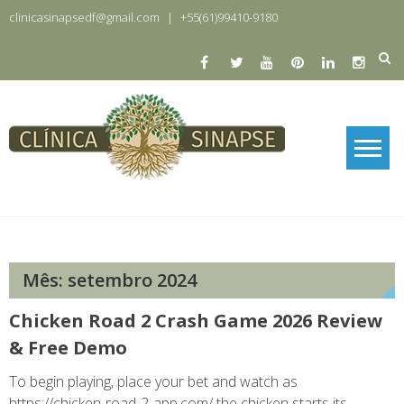
Skip
clinicasinapsedf@gmail.com
|
+55(61)99410-9180
to
content
Clinica Sinapse
Clinica Sinapse
Mês:
setembro 2024
Chicken Road 2 Crash Game 2026 Review
& Free Demo
To begin playing, place your bet and watch as
https://chicken-road-2-app.com/ the chicken starts its