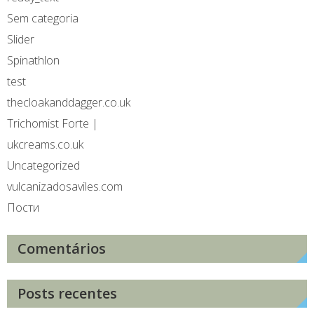
Sem categoria
Slider
Spinathlon
test
thecloakanddagger.co.uk
Trichomist Forte |
ukcreams.co.uk
Uncategorized
vulcanizadosaviles.com
Пости
Comentários
Posts recentes