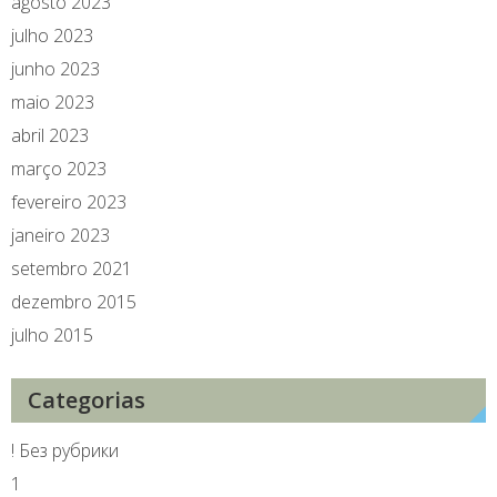
agosto 2023
julho 2023
junho 2023
maio 2023
abril 2023
março 2023
fevereiro 2023
janeiro 2023
setembro 2021
dezembro 2015
julho 2015
Categorias
! Без рубрики
1