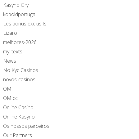
Kasyno Gry
koboldportugal
Les bonus exclusifs
Lizaro
melhores-2026
my_texts
News
No Kyc Casinos
novos-casinos
OM
OM cc
Online Casino
Online Kasyno
Os nossos parceiros
Our Partners