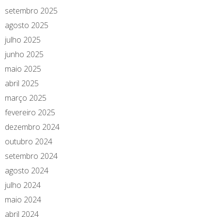
setembro 2025
agosto 2025
julho 2025
junho 2025
maio 2025
abril 2025
março 2025
fevereiro 2025
dezembro 2024
outubro 2024
setembro 2024
agosto 2024
julho 2024
maio 2024
abril 2024