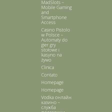
MadSlots –
Mobile Gaming
and
Smartphone
Access
Casino Pistolo
w Polsce –
Automaty do
gier gry
stołowe i
kasyno na
żywo
Clinica
Contato
Homepage
Homepage
Vodka онлайн
казино –
служба