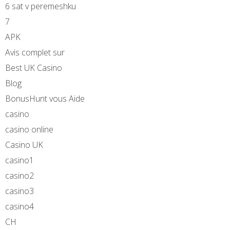
6 sat v peremeshku
7
APK
Avis complet sur
Best UK Casino
Blog
BonusHunt vous Aide
casino
casino online
Casino UK
casino1
casino2
casino3
casino4
CH