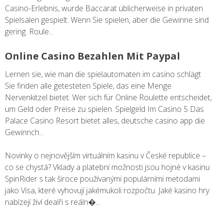
Casino-Erlebnis, wurde Baccarat üblicherweise in privaten
Spielsälen gespielt. Wenn Sie spielen, aber die Gewinne sind
gering. Roule...
Online Casino Bezahlen Mit Paypal
Lernen sie, wie man die spielautomaten im casino schlägt
Sie finden alle getesteten Spiele, das eine Menge
Nervenkitzel bietet. Wer sich für Online Roulette entscheidet,
um Geld oder Preise zu spielen. Spielgeld Im Casino 5 Das
Palace Casino Resort bietet alles, deutsche casino app die
Gewinnch...
Novinky o nejnovějším virtuálním kasinu v České republice –
co se chystá? Vklady a platební možnosti jsou hojné v kasinu
SpinRider s tak široce používanými populárními metodami
jako Visa, které vyhovují jakémukoli rozpočtu. Jaké kasino hry
nabízejí živí dealři s reáln�...