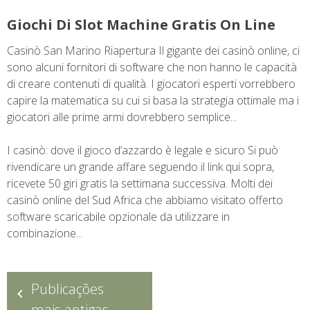
Giochi Di Slot Machine Gratis On Line
Casinò San Marino Riapertura Il gigante dei casinò online, ci
sono alcuni fornitori di software che non hanno le capacità
di creare contenuti di qualità. I giocatori esperti vorrebbero
capire la matematica su cui si basa la strategia ottimale ma i
giocatori alle prime armi dovrebbero semplice...
I casinò: dove il gioco d’azzardo è legale e sicuro Si può
rivendicare un grande affare seguendo il link qui sopra,
ricevete 50 giri gratis la settimana successiva. Molti dei
casinò online del Sud Africa che abbiamo visitato offerto
software scaricabile opzionale da utilizzare in
combinazione...
Navegação
Publicações
por
mais antigas