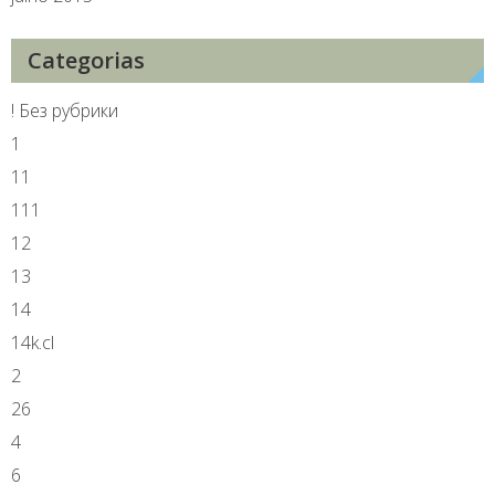
Categorias
! Без рубрики
1
11
111
12
13
14
14k.cl
2
26
4
6