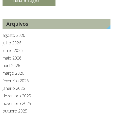
posts
Arquivos
agosto 2026
julho 2026
junho 2026
maio 2026
abril 2026
março 2026
fevereiro 2026
janeiro 2026
dezembro 2025
novembro 2025
outubro 2025