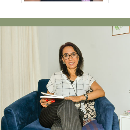
Rosângela Mendonça
o da
Psicóloga, CRP: 01/17348 Ao longo da
jornada da vida nos...
o da