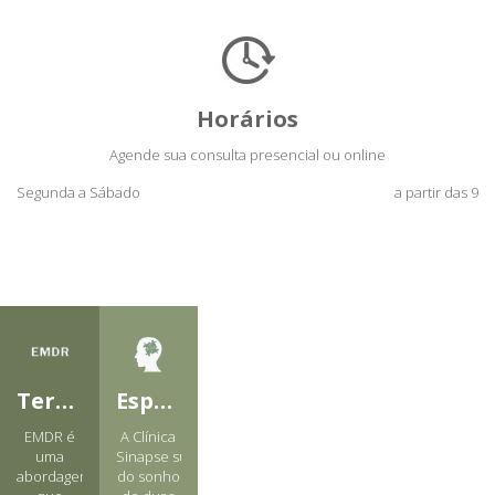
Horários
Agende sua consulta presencial ou online
Segunda a Sábado
a partir das 9
Terapia EMDR
Especialistas em terapias de reprocessamento
EMDR é
A Clínica
uma
Sinapse surgiu
abordagem
do sonho