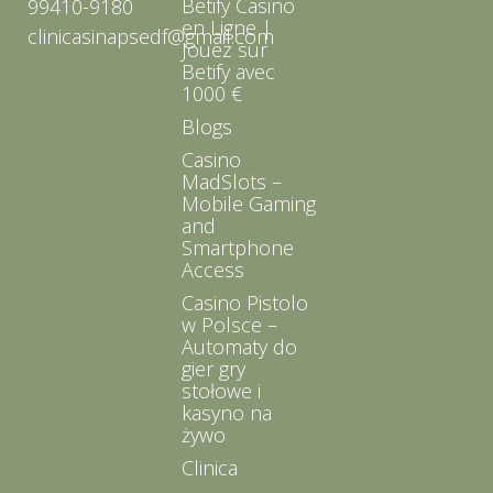
Betify Casino
99410-9180
en Ligne |
clinicasinapsedf@gmail.com
Jouez sur
Betify avec
1000 €
Blogs
Casino
MadSlots –
Mobile Gaming
and
Smartphone
Access
Casino Pistolo
w Polsce –
Automaty do
gier gry
stołowe i
kasyno na
żywo
Clinica