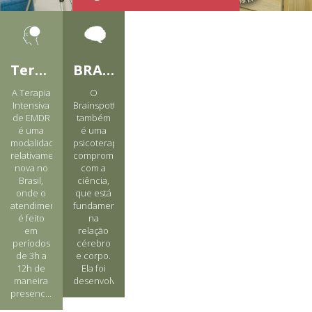
Terapia Intensiva
BRAINSPOTTING
A Terapia
O
Intensiva
Brainspotting
de EMDR
também
é uma
é uma
modalidade
psicoterapia
relativamente
comprometida
nova no
com a
Brasil,
ciência,
onde o
que está
atendimento
fundamentada
é feito
na
em
relação
períodos
cérebro
de 3h a
e corpo.
12h de
Ela foi
maneira
desenvolvida...
presenc...