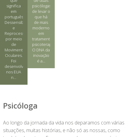
que
de duas
significa
psicólogas
em
de levar o
português
que há
Dessensibilização
de mais
e
moderno
Reprocessamento
em
por meio
tratamento
de
psicoterapêutico.
Movimentos
O DNA da
Oculares.
inovação
Foi
é a...
desenvolvida
nos EUA
n...
Psicóloga
Ao longo da jornada da vida nos deparamos com várias
situações, muitas histórias, e não só as nossas, como