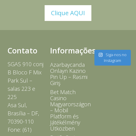
Clique AQUI
Contato
Informações
Siga-nos no
Instagram
SGAS 910 conj
Azərbaycanda
Onlayn Kazino
B Bloco F Mix
Pin Up – Rəsmi
Park Sul –
Giriş
salas 223 e
Bet Match
225
Casino
Magyarországon
Asa Sul,
– Mobil
Brasília – DF,
Platform és
70390-110
Játékélmény
Útközben
Fone: (61)