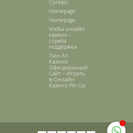
Contato
Homepage
Homepage
Vodka онлайн
казино –
служба
поддержки
Пин Ап
Казино
Официальный
Сайт – Играть
в Онлайн
Казино Pin Up
1