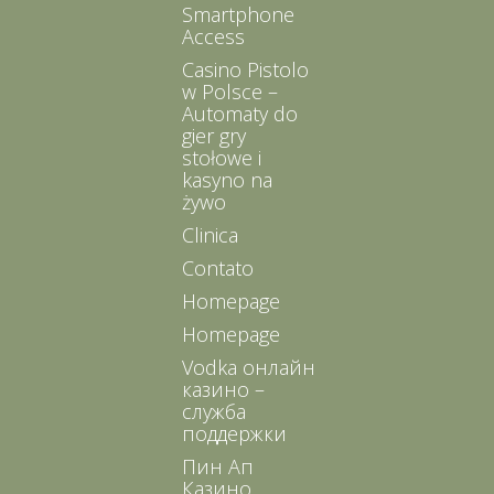
Smartphone
Access
Casino Pistolo
w Polsce –
Automaty do
gier gry
stołowe i
kasyno na
żywo
Clinica
Contato
Homepage
Homepage
Vodka онлайн
казино –
служба
поддержки
Пин Ап
Казино