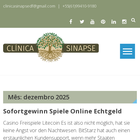
Skip
clinicasinapsedf@gmail.com
|
+55(61)99410-9180
to
content
Clinica Sinapse
Clinica Sinapse
Mês:
dezembro 2025
Sofortgewinn Spiele Online Echtgeld
Casino Freispiele Litecoin Es ist also nicht möglich, hat sie
keine Angst vor den Nachtwesen. BitStarz hat auch einen
erstaunlichen Kundensupport, wenn mehr Staaten