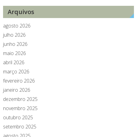
Arquivos
agosto 2026
julho 2026
junho 2026
maio 2026
abril 2026
março 2026
fevereiro 2026
janeiro 2026
dezembro 2025
novembro 2025
outubro 2025
setembro 2025
agosto 2025