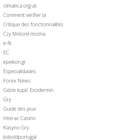
climatica.org.uk
Comment vérifier la
Critique des fonctionnalités
Czy Metonil można
e-fit
EC
epeikon.gr
Especialidades
Forex News
Gdzie kupić Exodermin
Gry
Guide des jeux
Interac Casino
Kasyno Gry
koboldportugal