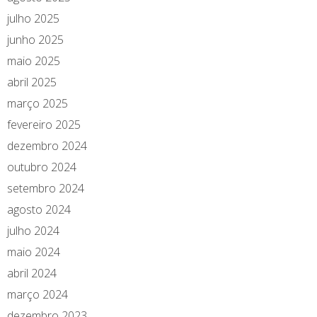
julho 2025
junho 2025
maio 2025
abril 2025
março 2025
fevereiro 2025
dezembro 2024
outubro 2024
setembro 2024
agosto 2024
julho 2024
maio 2024
abril 2024
março 2024
dezembro 2023