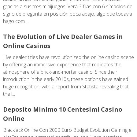
gracias a sus tres minijuegos. Verá 3 filas con 6 símbolos de
signo de pregunta en posición boca abajo, algo que todavía
hago com...
The Evolution of Live Dealer Games in
Online Casinos
Live dealer titles have revolutionized the online casino scene
by offering an immersive experience that replicates the
atmosphere of a brick-and-mortar casino. Since their
introduction in the early 2010s, these options have gained
huge recognition, with a report from Statista revealing that
the l...
Deposito Minimo 10 Centesimi Casino
Online
Blackjack Online Con 2000 Euro Budget Evolution Gaming e