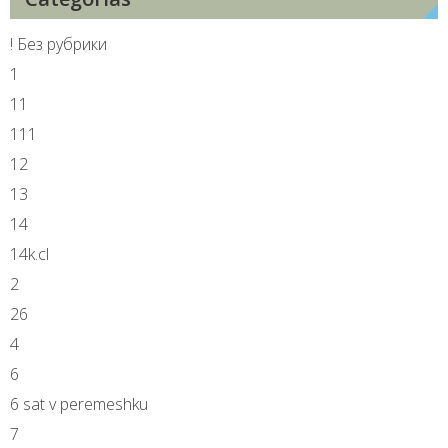
! Без рубрики
1
11
111
12
13
14
14k.cl
2
26
4
6
6 sat v peremeshku
7