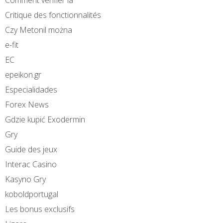
Critique des fonctionnalités
Czy Metonil można
e-fit
EC
epeikon.gr
Especialidades
Forex News
Gdzie kupić Exodermin
Gry
Guide des jeux
Interac Casino
Kasyno Gry
koboldportugal
Les bonus exclusifs