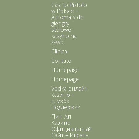
Casino Pistolo
w Polsce –
Automaty do
gier gry
stołowe i
kasyno na
żywo
Clinica
Contato
Homepage
Homepage
Vodka онлайн
казино –
служба
поддержки
Пин Ап
Казино
Официальный
Сайт – Играть