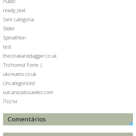
Public
ready_text
Sem categoria
Slider
Spinathlon
test
thecloakanddagger.co.uk
Trichomist Forte |
ukcreams.co.uk
Uncategorized
vulcanizadosaviles.com
Пости
Comentários