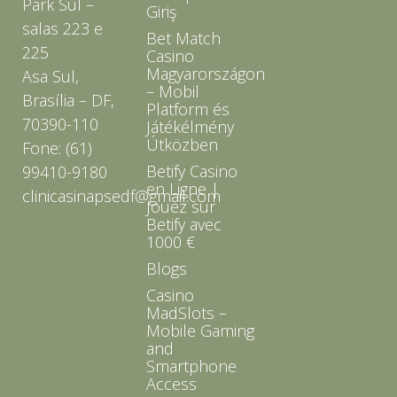
Park Sul –
Giriş
salas 223 e
Bet Match
225
Casino
Magyarországon
Asa Sul,
– Mobil
Brasília – DF,
Platform és
70390-110
Játékélmény
Útközben
Fone: (61)
Betify Casino
99410-9180
en Ligne |
clinicasinapsedf@gmail.com
Jouez sur
Betify avec
1000 €
Blogs
Casino
MadSlots –
Mobile Gaming
and
Smartphone
Access