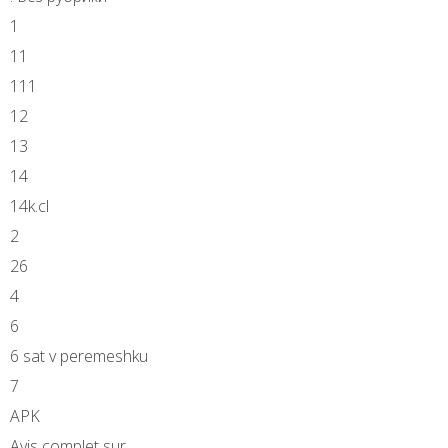
1
11
111
12
13
14
14k.cl
2
26
4
6
6 sat v peremeshku
7
APK
Avis complet sur