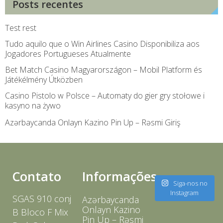
Posts recentes
Test rest
Tudo aquilo que o Win Airlines Casino Disponibiliza aos
Jogadores Portugueses Atualmente
Bet Match Casino Magyarországon – Mobil Platform és
Játékélmény Útközben
Casino Pistolo w Polsce – Automaty do gier gry stołowe i
kasyno na żywo
Azərbaycanda Onlayn Kazino Pin Up – Rəsmi Giriş
Contato
Informações
Siga-nos no
Instagram
SGAS 910 conj
Azərbaycanda
Onlayn Kazino
B Bloco F Mix
Pin Up – Rəsmi