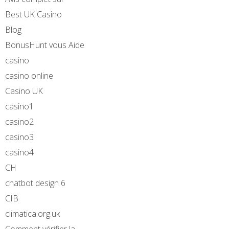
Best UK Casino
Blog
BonusHunt vous Aide
casino
casino online
Casino UK
casino1
casino2
casino3
casino4
CH
chatbot design 6
CIB
climatica.org.uk
Comment vérifier la