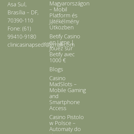
Magyarországon
Asa Sul,
– Mobil
Brasília – DF,
Platform és
70390-110
Játékélmény
Útközben
Fone: (61)
Betify Casino
99410-9180
en Ligne |
clinicasinapsedf@gmail.com
Jouez sur
Betify avec
1000 €
Blogs
Casino
MadSlots –
Mobile Gaming
and
Smartphone
Access
Casino Pistolo
w Polsce –
Automaty do