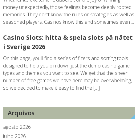
money unexpectedly, those feelings become deeply rooted
memories. They don’t know the rules or strategies as well as
seasoned players. Casinos know this and sometimes even ...
Casino Slots: hitta & spela slots på nätet
i Sverige 2026
On this page, you’ll find a series of filters and sorting tools
designed to help you pin down just the demo casino game
types and themes you want to see. We get that the sheer
number of free games we have here may be overwhelming,
so we decided to make it easy to find the […]
Arquivos
agosto 2026
julho 2026