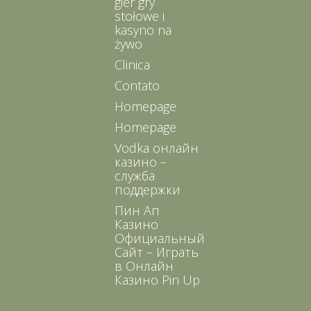
gier gry
stołowe i
kasyno na
żywo
Clinica
Contato
Homepage
Homepage
Vodka онлайн
казино –
служба
поддержки
Пин Ап
Казино
Официальный
Сайт – Играть
в Онлайн
Казино Pin Up