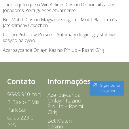
Tudo aquilo que o Win Airlines Casino Disponibiliza aos
Jogadores Portugueses Atualmente
Bet Match Casino Magyarországon – Mobil Platform és
Játékélmény Útközben
Casino Pistolo w Polsce – Automaty do gier gry stołowe i
kasyno na żywo
Azərbaycanda Onlayn Kazino Pin Up – Rəsmi Giriş
Contato
Informações
Siga-nos no
Instagram
SGAS 910 conj
Azərbaycanda
Onlayn Kazino
B Bloco F Mix
Pin Up – Rəsmi
Park Sul –
Giriş
salas 223 e
Bet Match
225
Casino