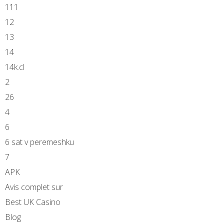
111
12
13
14
14k.cl
2
26
4
6
6 sat v peremeshku
7
APK
Avis complet sur
Best UK Casino
Blog