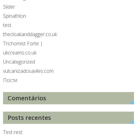
Slider
Spinathlon
test
thecloakanddagger.co.uk
Trichomist Forte |
ukcreams.co.uk
Uncategorized
vulcanizadosaviles.com
Пости
Comentários
Posts recentes
Test rest