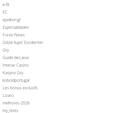
e-fit
EC
epeikon.gr
Especialidades
Forex News
Gdzie kupić Exodermin
Gry
Guide des jeux
Interac Casino
Kasyno Gry
koboldportugal
Les bonus exclusifs
Lizaro
melhores-2026
my_texts