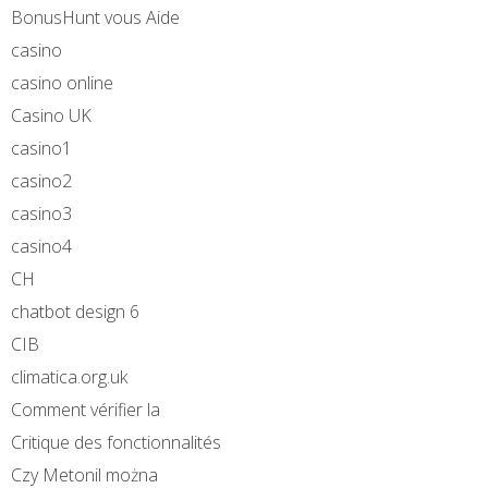
BonusHunt vous Aide
casino
casino online
Casino UK
casino1
casino2
casino3
casino4
CH
chatbot design 6
CIB
climatica.org.uk
Comment vérifier la
Critique des fonctionnalités
Czy Metonil można