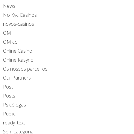
News
No Kyc Casinos
novos-casinos
OM
OM cc
Online Casino
Online Kasyno
Os nossos parceiros
Our Partners
Post
Posts
Psicólogas
Public
ready_text
Sem categoria