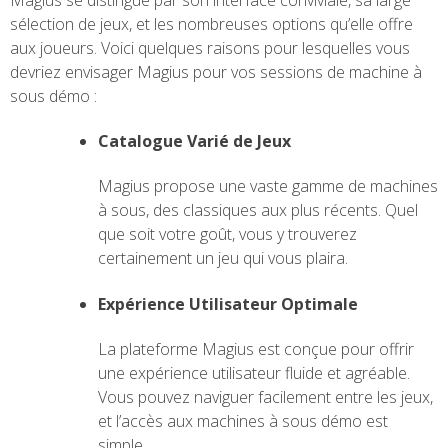
sélection de jeux, et les nombreuses options qu’elle offre
aux joueurs. Voici quelques raisons pour lesquelles vous
devriez envisager Magius pour vos sessions de machine à
sous démo :
Catalogue Varié de Jeux
Magius propose une vaste gamme de machines
à sous, des classiques aux plus récents. Quel
que soit votre goût, vous y trouverez
certainement un jeu qui vous plaira.
Expérience Utilisateur Optimale
La plateforme Magius est conçue pour offrir
une expérience utilisateur fluide et agréable.
Vous pouvez naviguer facilement entre les jeux,
et l’accès aux machines à sous démo est
simple.