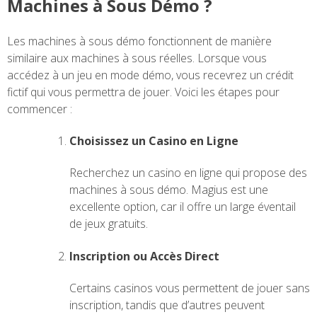
Machines à Sous Démo ?
Les machines à sous démo fonctionnent de manière
similaire aux machines à sous réelles. Lorsque vous
accédez à un jeu en mode démo, vous recevrez un crédit
fictif qui vous permettra de jouer. Voici les étapes pour
commencer :
Choisissez un Casino en Ligne
Recherchez un casino en ligne qui propose des
machines à sous démo. Magius est une
excellente option, car il offre un large éventail
de jeux gratuits.
Inscription ou Accès Direct
Certains casinos vous permettent de jouer sans
inscription, tandis que d’autres peuvent