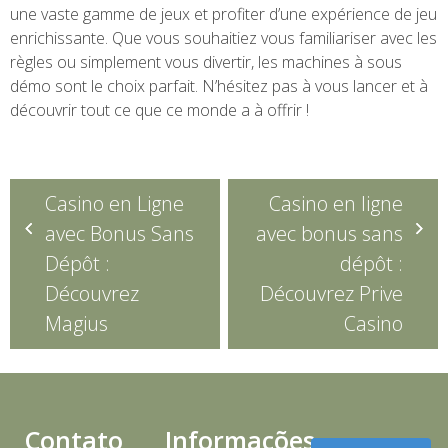
une vaste gamme de jeux et profiter d’une expérience de jeu
enrichissante. Que vous souhaitiez vous familiariser avec les
règles ou simplement vous divertir, les machines à sous
démo sont le choix parfait. N’hésitez pas à vous lancer et à
découvrir tout ce que ce monde a à offrir !
Navegação
Casino en Ligne
Casino en ligne
de
avec Bonus Sans
avec bonus sans
Post
Dépôt :
dépôt :
Découvrez
Découvrez Prive
Magius
Casino
Contato
Informações