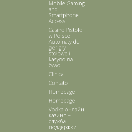
Mobile Gaming
and
Smartphone
Access
Casino Pistolo
w Polsce –
Automaty do
gier gry
stołowe i
kasyno na
żywo
Clinica
Contato
Homepage
Homepage
Vodka онлайн
казино –
служба
поддержки