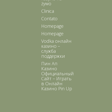
żywo
Clinica
Contato
Homepage
Homepage
Vodka онлайн
казино –
служба
поддержки
Пин Ап
Казино
Официальный
Сайт – Играть
в Онлайн
Казино Pin Up