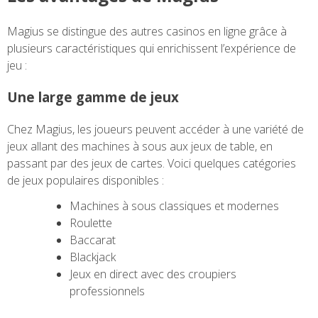
Magius
se distingue des autres casinos en ligne grâce à
plusieurs caractéristiques qui enrichissent l’expérience de
jeu :
Une large gamme de jeux
Chez Magius, les joueurs peuvent accéder à une variété de
jeux allant des machines à sous aux jeux de table, en
passant par des jeux de cartes. Voici quelques catégories
de jeux populaires disponibles :
Machines à sous classiques et modernes
Roulette
Baccarat
Blackjack
Jeux en direct avec des croupiers
professionnels