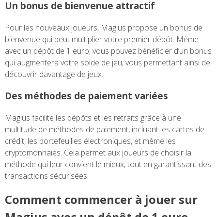
Un bonus de bienvenue attractif
Pour les nouveaux joueurs, Magius propose un bonus de
bienvenue qui peut multiplier votre premier dépôt. Même
avec un dépôt de 1 euro, vous pouvez bénéficier d’un bonus
qui augmentera votre solde de jeu, vous permettant ainsi de
découvrir davantage de jeux.
Des méthodes de paiement variées
Magius facilite les dépôts et les retraits grâce à une
multitude de méthodes de paiement, incluant les cartes de
crédit, les portefeuilles électroniques, et même les
cryptomonnaies. Cela permet aux joueurs de choisir la
méthode qui leur convient le mieux, tout en garantissant des
transactions sécurisées.
Comment commencer à jouer sur
Magius avec un dépôt de 1 euro