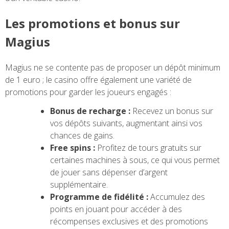
Les promotions et bonus sur
Magius
Magius ne se contente pas de proposer un dépôt minimum
de 1 euro ; le casino offre également une variété de
promotions pour garder les joueurs engagés :
Bonus de recharge :
Recevez un bonus sur
vos dépôts suivants, augmentant ainsi vos
chances de gains.
Free spins :
Profitez de tours gratuits sur
certaines machines à sous, ce qui vous permet
de jouer sans dépenser d’argent
supplémentaire.
Programme de fidélité :
Accumulez des
points en jouant pour accéder à des
récompenses exclusives et des promotions