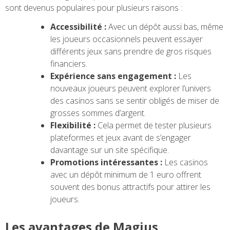
sont devenus populaires pour plusieurs raisons :
Accessibilité :
Avec un dépôt aussi bas, même
les joueurs occasionnels peuvent essayer
différents jeux sans prendre de gros risques
financiers.
Expérience sans engagement :
Les
nouveaux joueurs peuvent explorer l’univers
des casinos sans se sentir obligés de miser de
grosses sommes d’argent.
Flexibilité :
Cela permet de tester plusieurs
plateformes et jeux avant de s’engager
davantage sur un site spécifique.
Promotions intéressantes :
Les casinos
avec un dépôt minimum de 1 euro offrent
souvent des bonus attractifs pour attirer les
joueurs.
Les avantages de Magius