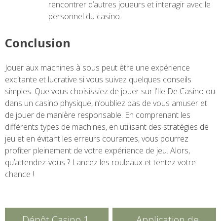
rencontrer d’autres joueurs et interagir avec le
personnel du casino.
Conclusion
Jouer aux machines à sous peut être une expérience
excitante et lucrative si vous suivez quelques conseils
simples. Que vous choisissiez de jouer sur l’Ile De Casino ou
dans un casino physique, n’oubliez pas de vous amuser et
de jouer de manière responsable. En comprenant les
différents types de machines, en utilisant des stratégies de
jeu et en évitant les erreurs courantes, vous pourrez
profiter pleinement de votre expérience de jeu. Alors,
qu’attendez-vous ? Lancez les rouleaux et tentez votre
chance !
Navegação
Dépôt Casino 1
Application de