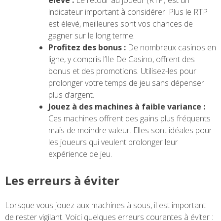
indicateur important à considérer. Plus le RTP
est élevé, meilleures sont vos chances de
gagner sur le long terme.
Profitez des bonus :
De nombreux casinos en
ligne, y compris l’Ile De Casino, offrent des
bonus et des promotions. Utilisez-les pour
prolonger votre temps de jeu sans dépenser
plus d’argent.
Jouez à des machines à faible variance :
Ces machines offrent des gains plus fréquents
mais de moindre valeur. Elles sont idéales pour
les joueurs qui veulent prolonger leur
expérience de jeu.
Les erreurs à éviter
Lorsque vous jouez aux machines à sous, il est important
de rester vigilant. Voici quelques erreurs courantes à éviter :