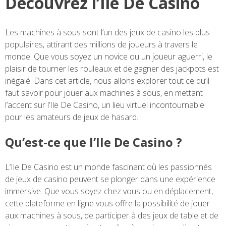
Découvrez l’Ile De Casino
Les machines à sous sont l’un des jeux de casino les plus
populaires, attirant des millions de joueurs à travers le
monde. Que vous soyez un novice ou un joueur aguerri, le
plaisir de tourner les rouleaux et de gagner des jackpots est
inégalé. Dans cet article, nous allons explorer tout ce qu’il
faut savoir pour jouer aux machines à sous, en mettant
l’accent sur l’Ile De Casino, un lieu virtuel incontournable
pour les amateurs de jeux de hasard.
Qu’est-ce que l’Ile De Casino ?
L’Ile De Casino est un monde fascinant où les passionnés
de jeux de casino peuvent se plonger dans une expérience
immersive. Que vous soyez chez vous ou en déplacement,
cette plateforme en ligne vous offre la possibilité de jouer
aux machines à sous, de participer à des jeux de table et de