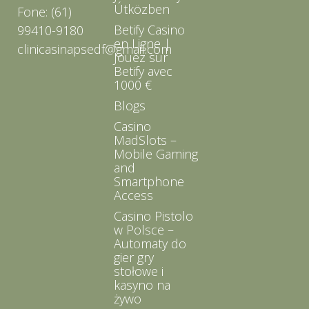
Útközben
Fone: (61)
Betify Casino
99410-9180
en Ligne |
clinicasinapsedf@gmail.com
Jouez sur
Betify avec
1000 €
Blogs
Casino
MadSlots –
Mobile Gaming
and
Smartphone
Access
Casino Pistolo
w Polsce –
Automaty do
gier gry
stołowe i
kasyno na
żywo