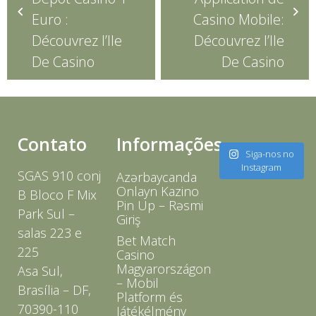
de
Euro :
Casino Mobile:
Post
Découvrez l’Ile
Découvrez l’Ile
De Casino
De Casino
Contato
Informações
Siga-nos no
Instagram
SGAS 910 conj
Azərbaycanda
Onlayn Kazino
B Bloco F Mix
Pin Up – Rəsmi
Park Sul –
Giriş
salas 223 e
Bet Match
225
Casino
Magyarországon
Asa Sul,
– Mobil
Brasília – DF,
Platform és
70390-110
Játékélmény