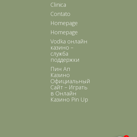
Clinica
Contato
Homepage
Homepage
Vodka онлайн
казино –
служба
поддержки
Пин Ап
Казино
Официальный
Сайт – Играть
в Онлайн
Казино Pin Up