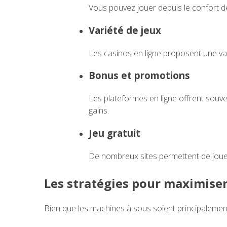
Vous pouvez jouer depuis le confort de
Variété de jeux
Les casinos en ligne proposent une va
Bonus et promotions
Les plateformes en ligne offrent sou
gains.
Jeu gratuit
De nombreux sites permettent de jouer 
Les stratégies pour maximiser
Bien que les machines à sous soient principalement 