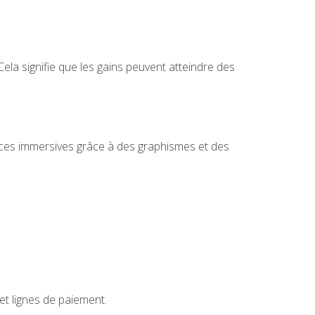
la signifie que les gains peuvent atteindre des
ences immersives grâce à des graphismes et des
et lignes de paiement.