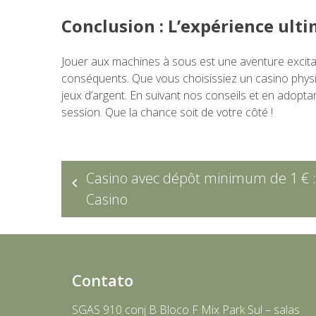
Conclusion : L’expérience ultim
Jouer aux machines à sous est une aventure excitan
conséquents. Que vous choisissiez un casino physiq
jeux d’argent. En suivant nos conseils et en adop
session. Que la chance soit de votre côté !
Navegação
Casino avec dépôt minimum de 1 € : 
de
Casino
Post
Contato
SGAS 910 conj B Bloco F Mix Park Sul – salas