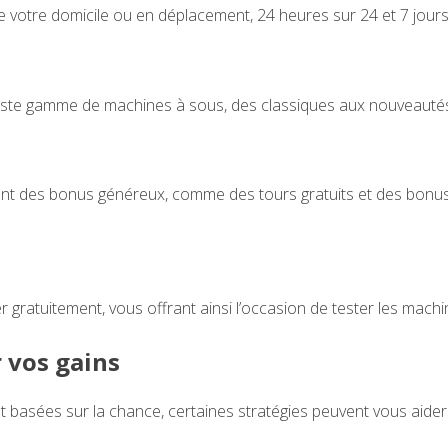
 votre domicile ou en déplacement, 24 heures sur 24 et 7 jours
ste gamme de machines à sous, des classiques aux nouveautés, o
vent des bonus généreux, comme des tours gratuits et des bonu
gratuitement, vous offrant ainsi l’occasion de tester les machin
 vos gains
basées sur la chance, certaines stratégies peuvent vous aider à