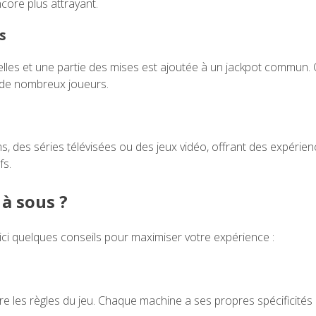
ncore plus attrayant.
s
es et une partie des mises est ajoutée à un jackpot commun. Ce
 de nombreux joueurs.
s, des séries télévisées ou des jeux vidéo, offrant des expéri
fs.
à sous ?
ici quelques conseils pour maximiser votre expérience :
ire les règles du jeu. Chaque machine a ses propres spécificités 