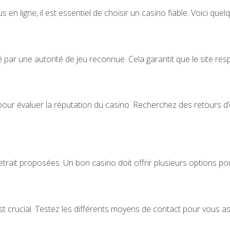
n ligne, il est essentiel de choisir un casino fiable. Voici que
 par une autorité de jeu reconnue. Cela garantit que le site res
our évaluer la réputation du casino. Recherchez des retours d’ex
trait proposées. Un bon casino doit offrir plusieurs options pour
 est crucial. Testez les différents moyens de contact pour vous a