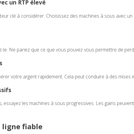
vec un RTP élevé
cateur clé à considérer. Choisissez des machines à sous avec u
ez-le. Ne pariez que ce que vous pouvez vous permettre de perd
s
érer votre argent rapidement. Cela peut conduire à des mises i
ssifs
es, essayez les machines à sous progressives. Les gains peuve
ligne fiable