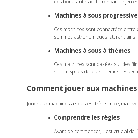
des bonus interactifs, rendant le jeu e
Machines à sous progressive
Ces machines sont connectées entre ell
sommes astronomiques, attirant ainsi
Machines à sous à thèmes
Ces machines sont basées sur des film
sons inspirés de leurs thèmes respecti
Comment jouer aux machines 
Jouer aux machines à sous est très simple, mais vo
Comprendre les règles
Avant de commencer, il est crucial de l