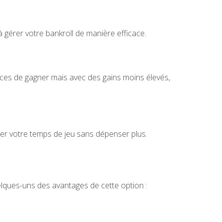
 gérer votre bankroll de manière efficace.
nces de gagner mais avec des gains moins élevés,
er votre temps de jeu sans dépenser plus.
elques-uns des avantages de cette option :