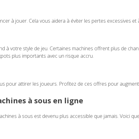
r à jouer. Cela vous aidera à éviter les pertes excessives et à
 à votre style de jeu. Certaines machines offrent plus de cha
kpots plus importants avec un risque accru.
 pour attirer les joueurs. Profitez de ces offres pour augment
chines à sous en ligne
achines à sous est devenu plus accessible que jamais. Voici qu