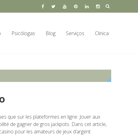
o
Psicólogas
Blog
Serviços
Clinica
no
es que sur les plateformes en ligne. Jouer aux
ilité de gagner de gros jackpots. Dans cet article,
 casino
pour les amateurs de jeux d’argent.