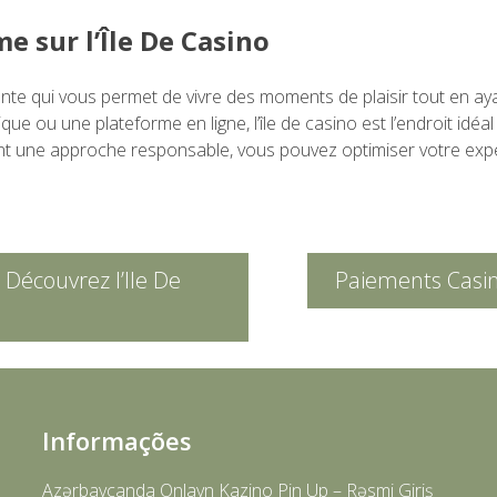
e sur l’Île De Casino
te qui vous permet de vivre des moments de plaisir tout en ayan
ue ou une plateforme en ligne, l’
île de casino
est l’endroit idéa
tant une approche responsable, vous pouvez optimiser votre exp
Découvrez l’Ile De
Paiements Casino
Informações
Azərbaycanda Onlayn Kazino Pin Up – Rəsmi Giriş