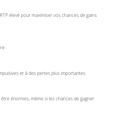
n RTP élevé pour maximiser vos chances de gains
re.
mpulsives et à des pertes plus importantes.
nt être énormes, même si les chances de gagner