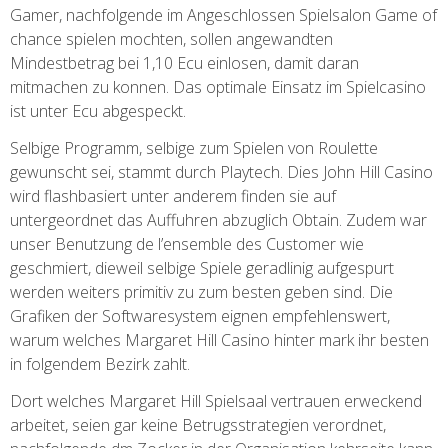
Gamer, nachfolgende im Angeschlossen Spielsalon Game of
chance spielen mochten, sollen angewandten
Mindestbetrag bei 1,10 Ecu einlosen, damit daran
mitmachen zu konnen. Das optimale Einsatz im Spielcasino
ist unter Ecu abgespeckt.
Selbige Programm, selbige zum Spielen von Roulette
gewunscht sei, stammt durch Playtech. Dies John Hill Casino
wird flashbasiert unter anderem finden sie auf
untergeordnet das Auffuhren abzuglich Obtain. Zudem war
unser Benutzung de l’ensemble des Customer wie
geschmiert, dieweil selbige Spiele geradlinig aufgespurt
werden weiters primitiv zu zum besten geben sind. Die
Grafiken der Softwaresystem eignen empfehlenswert,
warum welches Margaret Hill Casino hinter mark ihr besten
in folgendem Bezirk zahlt.
Dort welches Margaret Hill Spielsaal vertrauen erweckend
arbeitet, seien gar keine Betrugsstrategien verordnet,