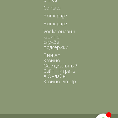
Contato
Homepage
Homepage
Vodka онлайн
казино –
служба
поддержки
Пин Ап
Казино
Официальный
Сайт – Играть
в Онлайн
Казино Pin Up
1