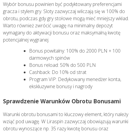
Wybór bonusu powinien być podyktowany preferencjami
gracza i stylem gry. Sloty zazwyczaj wliczają się w 100% do
obrotu, podczas gdy gry stołowe mogą mieć mniejszy wkład.
Warto również zwrócić uwagę na minimalny depozyt
wymagany do aktywacji bonusu oraz maksymalną kwotę
potencjalnej wygranej.
Bonus powitalny: 100% do 2000 PLN + 100
darmowych spinów
Bonus reload: 50% do 500 PLN
Cashback: Do 10% od strat
Program VIP: Dedykowany menedżer konta,
ekskluzywne bonusy i nagrody
Sprawdzenie Warunków Obrotu Bonusami
Warunki obrotu bonusami to kluczowy element, który należy
wziąć pod uwagę. W Liraspin zazwyczaj obowiązują warunki
obrotu wynoszące np. 35 razy kwotę bonusu oraz