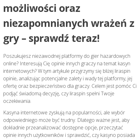
możliwości oraz
niezapomnianych wrażeń z
gry – sprawdź teraz!
Poszukujesz niezawodnej platformy do gier hazardowych
online? Interesują Cię opinie innych graczy na temat kasyn
internetowych? W tym artykule przyjrzymy się bliżej
liraspin
opinie
, analizując potencjalne zalety i wady tej platformy, jej
ofertę oraz bezpieczeństwo dla graczy. Celem jest pomóc Ci
podjąć świadomą decyzję, czy liraspin spełni Twoje
oczekiwania.
Kasyna internetowe zyskują na popularności, ale wybór
odpowiedniego może być trudny. Dlatego ważne jest, aby
dokładnie przeanalizować dostępne opcje, przeczytać
opinie innych użytkowników i sprawdzić, czy kasyno posiada