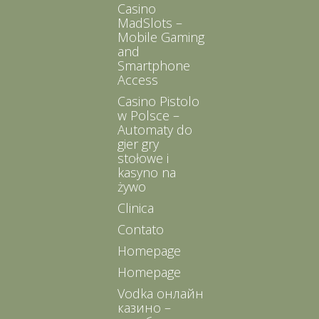
Casino
MadSlots –
Mobile Gaming
and
Smartphone
Access
Casino Pistolo
w Polsce –
Automaty do
gier gry
stołowe i
kasyno na
żywo
Clinica
Contato
Homepage
Homepage
Vodka онлайн
казино –