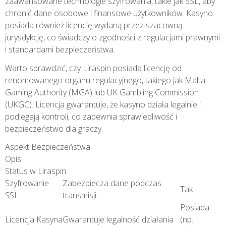
zaawansowane technologie szyfrowania, takie jak SSL, aby
chronić dane osobowe i finansowe użytkowników. Kasyno
posiada również licencję wydaną przez szacowną
jurysdykcję, co świadczy o zgodności z regulacjami prawnymi
i standardami bezpieczeństwa.
Warto sprawdzić, czy Liraspin posiada licencję od
renomowanego organu regulacyjnego, takiego jak Malta
Gaming Authority (MGA) lub UK Gambling Commission
(UKGC). Licencja gwarantuje, że kasyno działa legalnie i
podlegają kontroli, co zapewnia sprawiedliwość i
bezpieczeństwo dla graczy.
Aspekt Bezpieczeństwa
Opis
Status w Liraspin
Szyfrowanie
Zabezpiecza dane podczas
Tak
SSL
transmisji
Posiada
Licencja Kasyna
Gwarantuje legalność działania
(np.