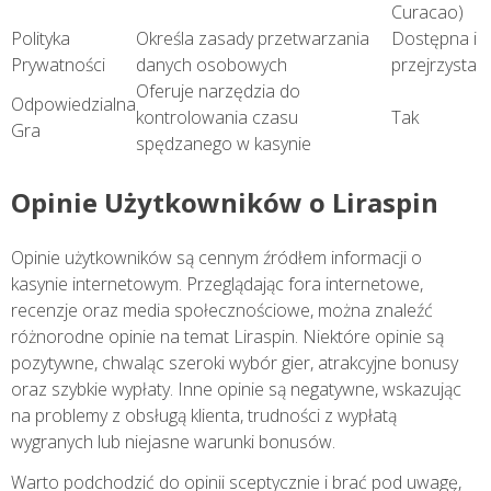
Curacao)
Polityka
Określa zasady przetwarzania
Dostępna i
Prywatności
danych osobowych
przejrzysta
Oferuje narzędzia do
Odpowiedzialna
kontrolowania czasu
Tak
Gra
spędzanego w kasynie
Opinie Użytkowników o Liraspin
Opinie użytkowników są cennym źródłem informacji o
kasynie internetowym. Przeglądając fora internetowe,
recenzje oraz media społecznościowe, można znaleźć
różnorodne opinie na temat Liraspin. Niektóre opinie są
pozytywne, chwaląc szeroki wybór gier, atrakcyjne bonusy
oraz szybkie wypłaty. Inne opinie są negatywne, wskazując
na problemy z obsługą klienta, trudności z wypłatą
wygranych lub niejasne warunki bonusów.
Warto podchodzić do opinii sceptycznie i brać pod uwagę,