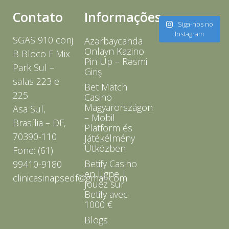
Contato
Informações
Siga-nos no
Instagram
SGAS 910 conj
Azərbaycanda
Onlayn Kazino
B Bloco F Mix
Pin Up – Rəsmi
Park Sul –
Giriş
salas 223 e
Bet Match
225
Casino
Magyarországon
Asa Sul,
– Mobil
Brasília – DF,
Platform és
70390-110
Játékélmény
Útközben
Fone: (61)
Betify Casino
99410-9180
en Ligne |
clinicasinapsedf@gmail.com
Jouez sur
Betify avec
1000 €
Blogs