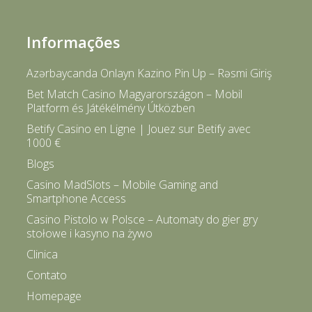
Informações
Azərbaycanda Onlayn Kazino Pin Up – Rəsmi Giriş
Bet Match Casino Magyarországon – Mobil
Platform és Játékélmény Útközben
Betify Casino en Ligne | Jouez sur Betify avec
1000 €
Blogs
Casino MadSlots – Mobile Gaming and
Smartphone Access
Casino Pistolo w Polsce – Automaty do gier gry
stołowe i kasyno na żywo
Clinica
Contato
Homepage