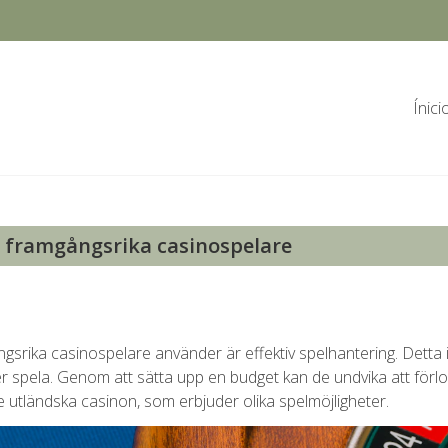
Ínici
Clinica Sinapse
inica Sinapse
s framgångsrika casinospelare
srika casinospelare använder är effektiv spelhantering. Detta 
r spela. Genom att sätta upp en budget kan de undvika att förlora
ve
utländska casinon
, som erbjuder olika spelmöjligheter.