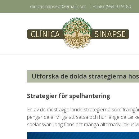
Skip
clinicasinapsedf@gmail.com
|
+55(61)99410-9180
to
content
Cl
Utforska de dolda strategierna ho
Strategier för spelhantering
En av de mest avgörande strategierna som framgång
pengar de är villiga att satsa och hur länge de tänke
spelansvar. Idag finns det många alternativ, inklusi