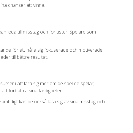
ina chanser att vinna.
an leda till misstag och förluster. Spelare som
ande för att hålla sig fokuserade och motiverade.
der till bättre resultat.
surser i att lära sig mer om de spel de spelar,
 att förbättra sina färdigheter.
amtidigt kan de också lära sig av sina misstag och