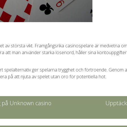
het av största vikt. Framgångsrika casinospelare är medvetna om
ra att man använder starka lösenord, håller sina kontouppgifter pr
t spelalternativ ger spelarna trygghet och förtroende. Genom at
a på att njuta av spelet utan oro för potentiella hot.
g på Unknown casino
Upptäck 