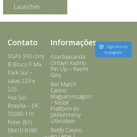
Post
Launches
Contato
Informações
Siga-nos no
Instagram
SGAS 910 conj
Azərbaycanda
Onlayn Kazino
B Bloco F Mix
Pin Up – Rəsmi
Park Sul –
Giriş
salas 223 e
Bet Match
225
Casino
Magyarországon
Asa Sul,
– Mobil
Brasília – DF,
Platform és
70390-110
Játékélmény
Útközben
Fone: (61)
Betify Casino
99410-9180
en Ligne |