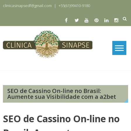
Skip
clinicasinapsedf@gmail.com
|
+55(61)99410-9180
to
content
Clinica Sinapse
Clinica Sinapse
SEO de Cassino On-line no Brasil:
Aumente sua Visibilidade com a a2bet
SEO de Cassino On-line no