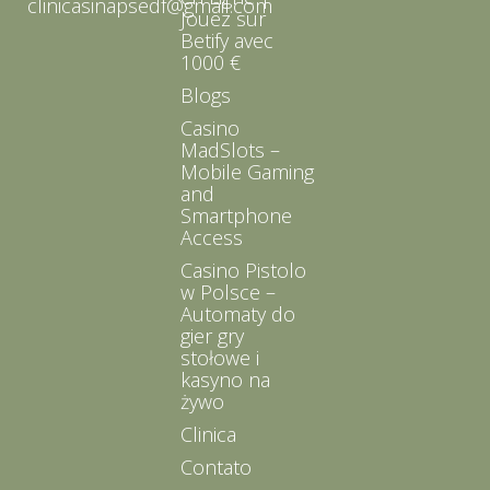
clinicasinapsedf@gmail.com
Jouez sur
Betify avec
1000 €
Blogs
Casino
MadSlots –
Mobile Gaming
and
Smartphone
Access
Casino Pistolo
w Polsce –
Automaty do
gier gry
stołowe i
kasyno na
żywo
Clinica
Contato