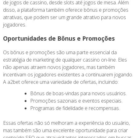
de jogos de cassino, desde slots até jogos de mesa. Além
disso, a plataforma também oferece bônus e promoções
atrativas, que podem ser um grande atrativo para novos
jogadores.
Oportunidades de Bônus e Promoções
Os bônus e promoções são uma parte essencial da
estratégia de marketing de qualquer cassino on-line. Eles
não apenas atraem novos jogadores, mas também
incentivam os jogadores existentes a continuarem jogando.
A a2bet oferece uma variedade de ofertas, incluindo:
Bônus de boas-vindas para novos usuários.
Promoções sazonais e eventos especiais.
Programas de fidelidade e recompensas.
Essas ofertas não só melhoram a experiência do usuário,
mas também são uma excelente oportunidade para criar
conteúdo SEO que atrai visitantes interessados em buscar