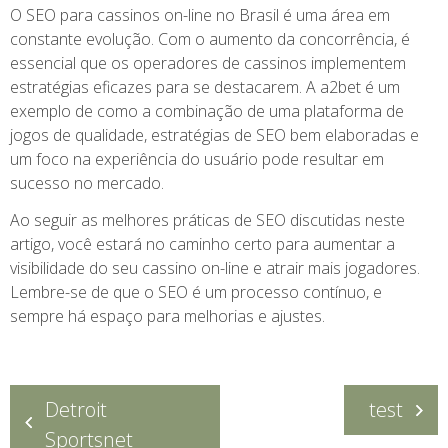
O SEO para cassinos on-line no Brasil é uma área em
constante evolução. Com o aumento da concorrência, é
essencial que os operadores de cassinos implementem
estratégias eficazes para se destacarem. A a2bet é um
exemplo de como a combinação de uma plataforma de
jogos de qualidade, estratégias de SEO bem elaboradas e
um foco na experiência do usuário pode resultar em
sucesso no mercado.
Ao seguir as melhores práticas de SEO discutidas neste
artigo, você estará no caminho certo para aumentar a
visibilidade do seu cassino on-line e atrair mais jogadores.
Lembre-se de que o SEO é um processo contínuo, e
sempre há espaço para melhorias e ajustes.
Navegação
Detroit
test
de
Sportsnet