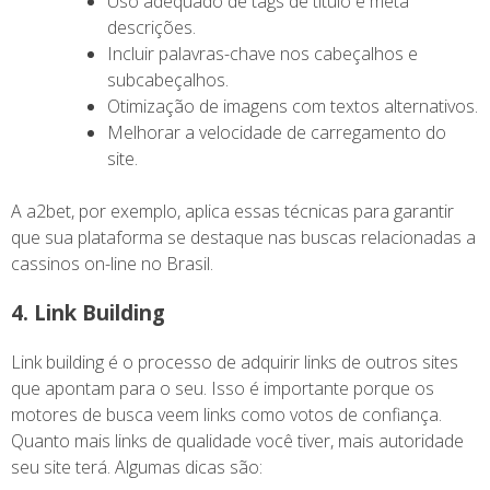
Uso adequado de tags de título e meta
descrições.
Incluir palavras-chave nos cabeçalhos e
subcabeçalhos.
Otimização de imagens com textos alternativos.
Melhorar a velocidade de carregamento do
site.
A a2bet, por exemplo, aplica essas técnicas para garantir
que sua plataforma se destaque nas buscas relacionadas a
cassinos on-line no Brasil.
4. Link Building
Link building é o processo de adquirir links de outros sites
que apontam para o seu. Isso é importante porque os
motores de busca veem links como votos de confiança.
Quanto mais links de qualidade você tiver, mais autoridade
seu site terá. Algumas dicas são: