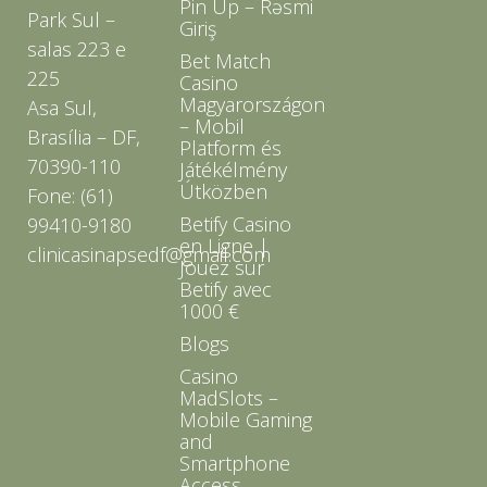
Pin Up – Rəsmi
Park Sul –
Giriş
salas 223 e
Bet Match
225
Casino
Magyarországon
Asa Sul,
– Mobil
Brasília – DF,
Platform és
70390-110
Játékélmény
Útközben
Fone: (61)
Betify Casino
99410-9180
en Ligne |
clinicasinapsedf@gmail.com
Jouez sur
Betify avec
1000 €
Blogs
Casino
MadSlots –
Mobile Gaming
and
Smartphone
Access