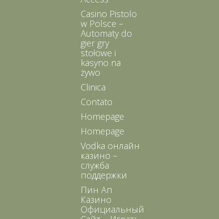
Casino Pistolo
w Polsce –
Automaty do
gier gry
stołowe i
kasyno na
żywo
Clinica
Contato
Homepage
Homepage
Vodka онлайн
казино –
служба
поддержки
Пин Ап
Казино
Официальный