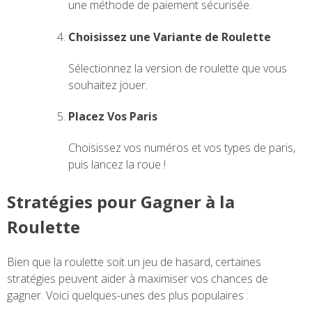
une méthode de paiement sécurisée.
Choisissez une Variante de Roulette
Sélectionnez la version de roulette que vous
souhaitez jouer.
Placez Vos Paris
Choisissez vos numéros et vos types de paris,
puis lancez la roue !
Stratégies pour Gagner à la
Roulette
Bien que la roulette soit un jeu de hasard, certaines
stratégies peuvent aider à maximiser vos chances de
gagner. Voici quelques-unes des plus populaires :