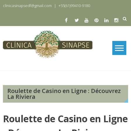
Skip
clinicasinapsedf@gmail.com
|
+55(61)99410-9180
to
content
Clinica Sinapse
Clinica Sinapse
Roulette de Casino en Ligne : Découvrez
La Riviera
Roulette de Casino en Ligne