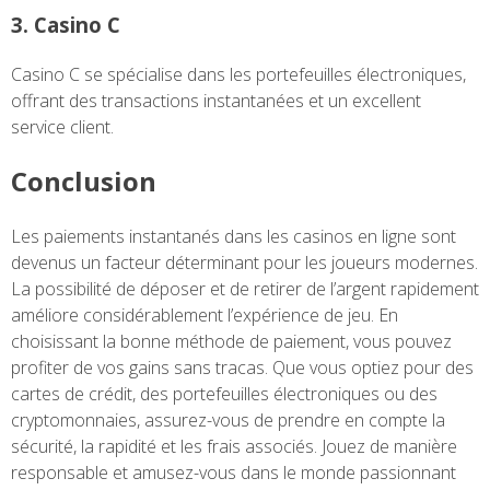
3. Casino C
Casino C se spécialise dans les portefeuilles électroniques,
offrant des transactions instantanées et un excellent
service client.
Conclusion
Les paiements instantanés dans les casinos en ligne sont
devenus un facteur déterminant pour les joueurs modernes.
La possibilité de déposer et de retirer de l’argent rapidement
améliore considérablement l’expérience de jeu. En
choisissant la bonne méthode de paiement, vous pouvez
profiter de vos gains sans tracas. Que vous optiez pour des
cartes de crédit, des portefeuilles électroniques ou des
cryptomonnaies, assurez-vous de prendre en compte la
sécurité, la rapidité et les frais associés. Jouez de manière
responsable et amusez-vous dans le monde passionnant