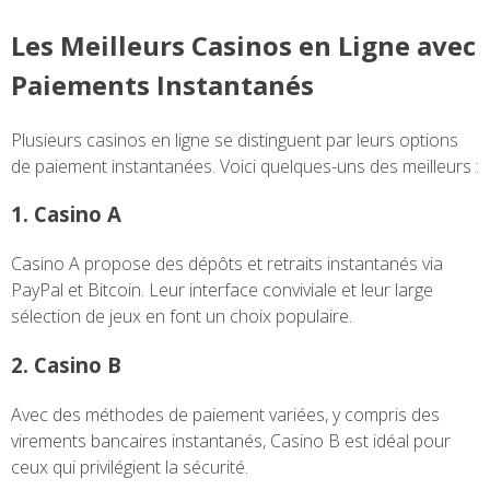
Les Meilleurs Casinos en Ligne avec
Paiements Instantanés
Plusieurs casinos en ligne se distinguent par leurs options
de paiement instantanées. Voici quelques-uns des meilleurs :
1. Casino A
Casino A propose des dépôts et retraits instantanés via
PayPal et Bitcoin. Leur interface conviviale et leur large
sélection de jeux en font un choix populaire.
2. Casino B
Avec des méthodes de paiement variées, y compris des
virements bancaires instantanés, Casino B est idéal pour
ceux qui privilégient la sécurité.