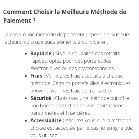
Comment Choisir la Meilleure Méthode de
Paiement ?
Le choix d’une méthode de paiement dépend de plusieurs
facteurs. Voici quelques éléments à considérer :
Rapidité :
Si vous souhaitez des retraits
rapides, optez pour des portefeuilles
électroniques ou des cryptomonnaies.
Frais :
Vérifiez les frais associés à chaque
méthode. Certains portefeuilles électroniques
peuvent avoir des frais de transaction.
Sécurité :
Choisissez une méthode qui offre
une bonne protection de vos informations
personnelles et financières.
Accessibilité :
Assurez-vous que la méthode
choisie est acceptée par le casino en ligne que
vous utilisez.