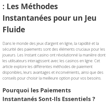
: Les Méthodes
Instantanées pour un Jeu
Fluide
Dans le monde des jeux d’argent en ligne, la rapidité et la
sécurité des paiements sont des éléments cruciaux pour les
joueurs. Les
Instant casino
ont révolutionné la manière dont
les utilisateurs interagissent avec les casinos en ligne. Cet
article explore les différentes méthodes de paiement
disponibles, leurs avantages et inconvénients, ainsi que des
conseils pour choisir la meilleure option pour vos besoins.
Pourquoi les Paiements
Instantanés Sont-Ils Essentiels ?