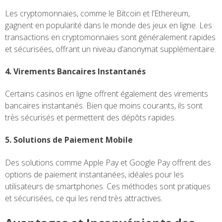
Les cryptomonnaies, comme le Bitcoin et l’Ethereum,
gagnent en popularité dans le monde des jeux en ligne. Les
transactions en cryptomonnaies sont généralement rapides
et sécurisées, offrant un niveau d’anonymat supplémentaire.
4. Virements Bancaires Instantanés
Certains casinos en ligne offrent également des virements
bancaires instantanés. Bien que moins courants, ils sont
très sécurisés et permettent des dépôts rapides.
5. Solutions de Paiement Mobile
Des solutions comme Apple Pay et Google Pay offrent des
options de paiement instantanées, idéales pour les
utilisateurs de smartphones. Ces méthodes sont pratiques
et sécurisées, ce qui les rend très attractives.