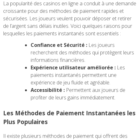
La popularité des casinos en ligne a conduit à une demande
croissante pour des méthodes de paiement rapides et
sécurisées. Les joueurs veulent pouvoir déposer et retirer
de l’argent sans délais inutiles. Voici quelques raisons pour
lesquelles les paiements instantanés sont essentiels :
Confiance et Sécurité :
Les joueurs
recherchent des méthodes qui protègent leurs
informations financières.
Expérience utilisateur améliorée :
Les
paiements instantanés permettent une
expérience de jeu fluide et agréable.
Accessibilité :
Permettent aux joueurs de
profiter de leurs gains immédiatement.
Les Méthodes de Paiement Instantanées les
Plus Populaires
Il existe plusieurs méthodes de paiement qui offrent des