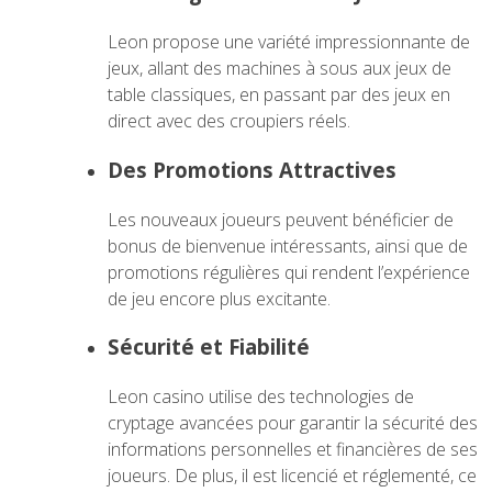
Leon propose une variété impressionnante de
jeux, allant des machines à sous aux jeux de
table classiques, en passant par des jeux en
direct avec des croupiers réels.
Des Promotions Attractives
Les nouveaux joueurs peuvent bénéficier de
bonus de bienvenue intéressants, ainsi que de
promotions régulières qui rendent l’expérience
de jeu encore plus excitante.
Sécurité et Fiabilité
Leon casino utilise des technologies de
cryptage avancées pour garantir la sécurité des
informations personnelles et financières de ses
joueurs. De plus, il est licencié et réglementé, ce