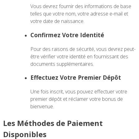
Vous devrez fournir des informations de base
telles que votre nom, votre adresse e-mail et
votre date de naissance.
Confirmez Votre Identité
Pour des raisons de sécurité, vous devrez peut-
être vérifier votre identité en fournissant des
documents supplémentaires.
Effectuez Votre Premier Dépôt
Une fois inscrit, vous pouvez effectuer votre
premier dépôt et réclamer votre bonus de
bienvenue.
Les Méthodes de Paiement
Disponibles