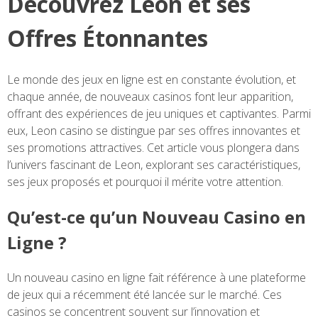
Découvrez Leon et ses
Offres Étonnantes
Le monde des jeux en ligne est en constante évolution, et
chaque année, de nouveaux casinos font leur apparition,
offrant des expériences de jeu uniques et captivantes. Parmi
eux,
Leon casino
se distingue par ses offres innovantes et
ses promotions attractives. Cet article vous plongera dans
l’univers fascinant de Leon, explorant ses caractéristiques,
ses jeux proposés et pourquoi il mérite votre attention.
Qu’est-ce qu’un Nouveau Casino en
Ligne ?
Un nouveau casino en ligne fait référence à une plateforme
de jeux qui a récemment été lancée sur le marché. Ces
casinos se concentrent souvent sur l’innovation et