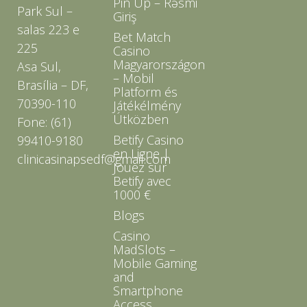
Pin Up – Rəsmi
Park Sul –
Giriş
salas 223 e
Bet Match
225
Casino
Magyarországon
Asa Sul,
– Mobil
Brasília – DF,
Platform és
70390-110
Játékélmény
Útközben
Fone: (61)
Betify Casino
99410-9180
en Ligne |
clinicasinapsedf@gmail.com
Jouez sur
Betify avec
1000 €
Blogs
Casino
MadSlots –
Mobile Gaming
and
Smartphone
Access