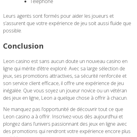
Téléphone
Leurs agents sont formés pour aider les joueurs et
s’assurent que votre expérience de jeu soit aussi fluide que
possible.
Conclusion
Leon casino est sans aucun doute un nouveau casino en
ligne qui mérite d’être exploré. Avec sa large sélection de
jeux, ses promotions attractives, sa sécurité renforcée et
son service client efficace, il offre une expérience de jeu
inégalée. Que vous soyez un joueur novice ou un vétéran
des jeux en ligne, Leon a quelque chose à offrir à chacun.
Ne manquez pas l’opportunité de découvrir tout ce que
Leon casino a à offrir. Inscrivez-vous dès aujourd’hui et
plongez dans l’univers passionnant des jeux en ligne avec
des promotions qui rendront votre expérience encore plus