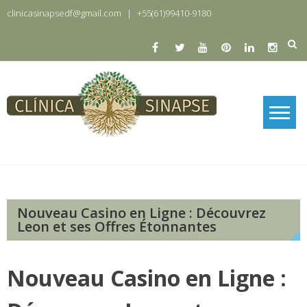
Skip
clinicasinapsedf@gmail.com
|
+55(61)99410-9180
to
content
Clinica Sinapse
Clinica Sinapse
Nouveau Casino en Ligne : Découvrez
Leon et ses Offres Étonnantes
Nouveau Casino en Ligne :