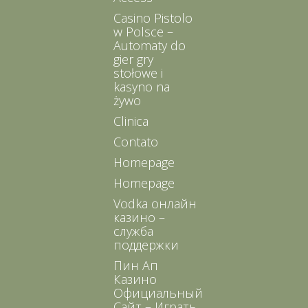
Casino Pistolo
w Polsce –
Automaty do
gier gry
stołowe i
kasyno na
żywo
Clinica
Contato
Homepage
Homepage
Vodka онлайн
казино –
служба
поддержки
Пин Ап
Казино
Официальный
Сайт – Играть