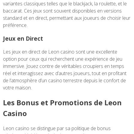
variantes classiques telles que le blackjack, la roulette, et le
baccarat. Ces jeux sont souvent disponibles en versions
standard et en direct, permettant aux joueurs de choisir leur
préférence.
Jeux en Direct
Les jeux en direct de Leon casino sont une excellente
option pour ceux qui recherchent une expérience de jeu
immersive. Jouez contre de véritables croupiers en temps
réel et interagissez avec d’autres joueurs, tout en profitant
de l’atmosphère d’un casino terrestre depuis le confort de
votre maison.
Les Bonus et Promotions de Leon
Casino
Leon casino se distingue par sa politique de bonus