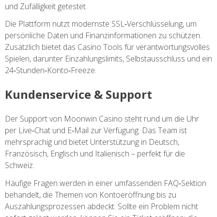
und Zufälligkeit getestet.
Die Plattform nutzt modernste SSL‑Verschlüsselung, um
persönliche Daten und Finanzinformationen zu schützen.
Zusätzlich bietet das Casino Tools für verantwortungsvolles
Spielen, darunter Einzahlungslimits, Selbstausschluss und ein
24‑Stunden‑Konto‑Freeze.
Kundenservice & Support
Der Support von Moonwin Casino steht rund um die Uhr
per Live‑Chat und E‑Mail zur Verfügung. Das Team ist
mehrsprachig und bietet Unterstützung in Deutsch,
Französisch, Englisch und Italienisch – perfekt für die
Schweiz.
Häufige Fragen werden in einer umfassenden FAQ‑Sektion
behandelt, die Themen von Kontoeröffnung bis zu
Auszahlungsprozessen abdeckt. Sollte ein Problem nicht