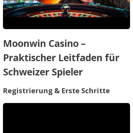
Moonwin Casino –
Praktischer Leitfaden für
Schweizer Spieler
Registrierung & Erste Schritte