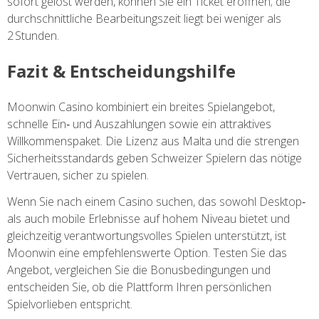
sofort gelöst werden, können Sie ein Ticket eröffnen; die
durchschnittliche Bearbeitungszeit liegt bei weniger als
2 Stunden.
Fazit & Entscheidungshilfe
Moonwin Casino kombiniert ein breites Spielangebot,
schnelle Ein‑ und Auszahlungen sowie ein attraktives
Willkommenspaket. Die Lizenz aus Malta und die strengen
Sicherheitsstandards geben Schweizer Spielern das nötige
Vertrauen, sicher zu spielen.
Wenn Sie nach einem Casino suchen, das sowohl Desktop‑
als auch mobile Erlebnisse auf hohem Niveau bietet und
gleichzeitig verantwortungsvolles Spielen unterstützt, ist
Moonwin
eine empfehlenswerte Option. Testen Sie das
Angebot, vergleichen Sie die Bonusbedingungen und
entscheiden Sie, ob die Plattform Ihren persönlichen
Spielvorlieben entspricht.