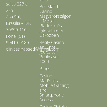
salas 223 e
Bet Match
225
Casino
Magyarországon
Asa Sul,
– Mobil
Brasília – DF,
Platform és
70390-110
Játékélmény
Útközben
Fone: (61)
Betify Casino
99410-9180
en Ligne |
clinicasinapsedf@gmail.com
Jouez sur
Betify avec
1000 €
Blogs
Casino
MadSlots –
Mobile Gaming
and
Smartphone
Access
Casino Pistolo