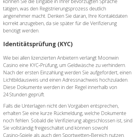
können Sie die Eingabe in Ihrer bevorzugten Sprache
tätigen, was den Registrierungsprozess deutlich
angenehmer macht. Denken Sie daran, Ihre Kontaktdaten
korrekt anzugeben, da sie später für die Verifizierung
benötigt werden.
Identitätsprüfung (KYC)
Wie bei allen lizenzierten Anbietern verlangt Moonwin
Casino eine KYC‑Prüfung, um Geldwäsche zu verhindern.
Nach der ersten Einzahlung werden Sie aufgefordert, einen
Lichtbildausweis und einen Adressnachweis hochzuladen.
Diese Dokumente werden in der Regel innerhalb von
24 Stunden geprüft.
Falls die Unterlagen nicht den Vorgaben entsprechen,
erhalten Sie eine kurze Rückmeldung, welche Dokumente
noch fehlen. Sobald die Verifizierung abgeschlossen ist, sind
Sie vollständig freigeschaltet und können sowohl
Casino‑Spiele als auch den Sportwetten‑Bereich nutzen.