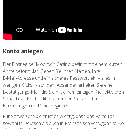
Konto anlegen
Der Einstieg bei Moonwin Casino beginnt mit einem kurzen
Anmeldeformular. Geben Sie Ihren Namen, Ihre
E‑Mail‑Adresse und ein sicheres Passwort ein – alles in
wenigen Klicks. Nach dem Absenden erhalten Sie eine
Bestätigungs‑Mail, die Sie mit einem einzigen Klick aktivieren.
Sobald das Konto aktiv ist, können Sie sofort mit
Einzahlungen und Spiel beginnen.
Für Schweizer Spieler ist es wichtig, dass das Formular
sowohl in Deutsch als auch in Französisch verfügbar ist. So