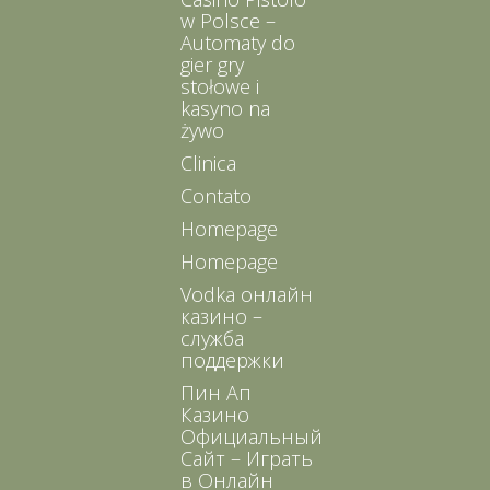
w Polsce –
Automaty do
gier gry
stołowe i
kasyno na
żywo
Clinica
Contato
Homepage
Homepage
Vodka онлайн
казино –
служба
поддержки
Пин Ап
Казино
Официальный
Сайт – Играть
в Онлайн