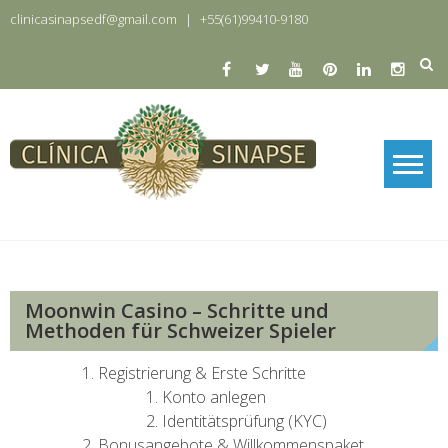
Skip
clinicasinapsedf@gmail.com
|
+55(61)99410-9180
to
content
Clinica Sinapse
Clinica Sinapse
Moonwin Casino – Schritte und
Methoden für Schweizer Spieler
Registrierung & Erste Schritte
Konto anlegen
Identitätsprüfung (KYC)
Bonusangebote & Willkommenspaket