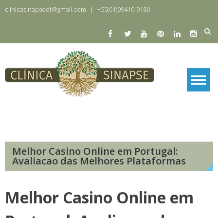
Skip
clinicasinapsedf@gmail.com
|
+55(61)99410-9180
to
content
Clinica Sinapse
Clinica Sinapse
Melhor Casino Online em Portugal:
Avaliacao das Melhores Plataformas
Melhor Casino Online em