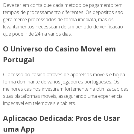
Deve ter em conta que cada metodo de pagamento tem
tempos de processamento diferentes. Os depositos sao
geralmente processados de forma imediata, mas os
levantamentos necessitam de um periodo de verificacao
que pode ir de 24h a varios dias.
O Universo do Casino Movel em
Portugal
O acesso ao casino atraves de aparelhos moveis e hojea
forma dominante de varios jogadores portugueses. Os
melhores casinos investiram fortemente na otimizacao das
suas plataformas moveis, assegurando uma experiencia
impecavel em telemoveis e tablets.
Aplicacao Dedicada: Pros de Usar
uma App