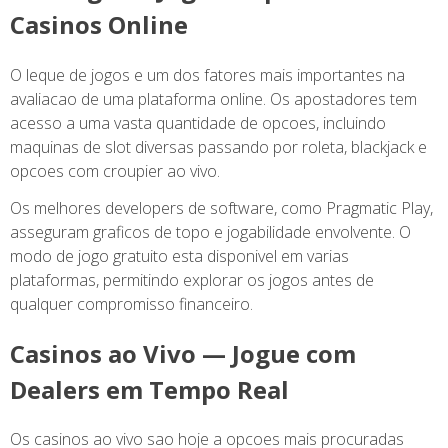
Casinos Online
O leque de jogos e um dos fatores mais importantes na
avaliacao de uma plataforma online. Os apostadores tem
acesso a uma vasta quantidade de opcoes, incluindo
maquinas de slot diversas passando por roleta, blackjack e
opcoes com croupier ao vivo.
Os melhores developers de software, como Pragmatic Play,
asseguram graficos de topo e jogabilidade envolvente. O
modo de jogo gratuito esta disponivel em varias
plataformas, permitindo explorar os jogos antes de
qualquer compromisso financeiro.
Casinos ao Vivo — Jogue com
Dealers em Tempo Real
Os casinos ao vivo sao hoje a opcoes mais procuradas