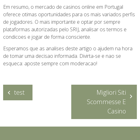
Em resumo, o mercado de casinos online em Portugal
oferece otimas oportunidades para os mais variados perfis
de jogadores. O mais importante e optar por sempre
plataformas autorizadas pelo SRIJ, analisar os termos e
condicoes e jogar de forma consciente.
Esperamos que as analises deste artigo o ajudem na hora
de tomar uma decisao informada. Divirta-se e nao se
esqueca: aposte sempre com moderacao!
Navegação
test
Migliori Siti
de
Scommesse E
Post
Casino