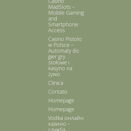
Casino
MadSlots –
Mobile Gaming
and
Smartphone
Access
Casino Pistolo
w Polsce –
Automaty do
gier gry
stołowe i
kasyno na
żywo
Clinica
Contato
Homepage
Homepage
Vodka онлайн
казино –
служба