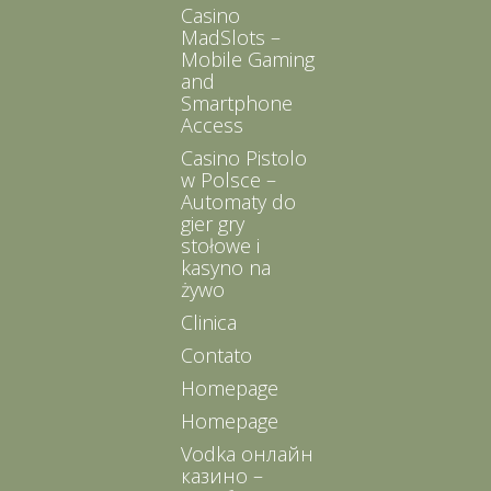
Casino
MadSlots –
Mobile Gaming
and
Smartphone
Access
Casino Pistolo
w Polsce –
Automaty do
gier gry
stołowe i
kasyno na
żywo
Clinica
Contato
Homepage
Homepage
Vodka онлайн
казино –