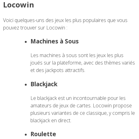
Locowin
Voici quelques-uns des jeux les plus populaires que vous
pouvez trouver sur Locowin :
Machines à Sous
Les machines à sous sont les jeux les plus
joués sur la plateforme, avec des thèmes variés
et des jackpots attractifs.
Blackjack
Le blackjack est un incontournable pour les
amateurs de jeux de cartes. Locowin propose
plusieurs variantes de ce classique, y compris le
blackjack en direct.
Roulette