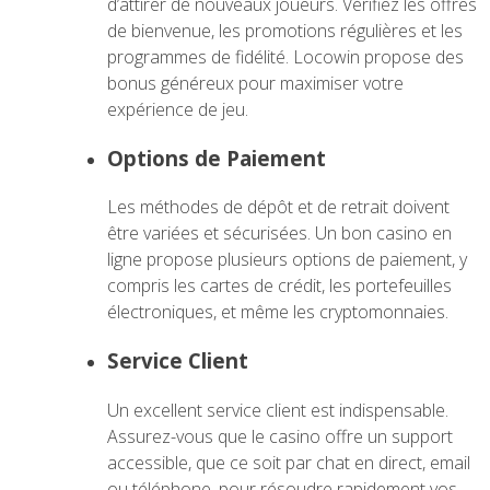
d’attirer de nouveaux joueurs. Vérifiez les offres
de bienvenue, les promotions régulières et les
programmes de fidélité. Locowin propose des
bonus généreux pour maximiser votre
expérience de jeu.
Options de Paiement
Les méthodes de dépôt et de retrait doivent
être variées et sécurisées. Un bon casino en
ligne propose plusieurs options de paiement, y
compris les cartes de crédit, les portefeuilles
électroniques, et même les cryptomonnaies.
Service Client
Un excellent service client est indispensable.
Assurez-vous que le casino offre un support
accessible, que ce soit par chat en direct, email
ou téléphone, pour résoudre rapidement vos