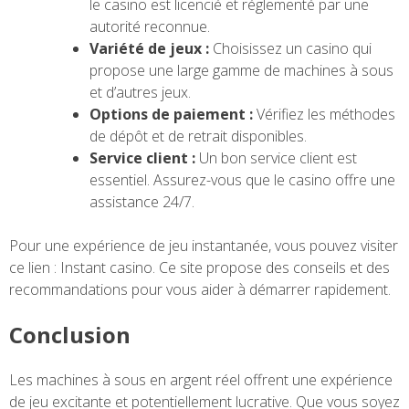
le casino est licencié et réglementé par une
autorité reconnue.
Variété de jeux :
Choisissez un casino qui
propose une large gamme de machines à sous
et d’autres jeux.
Options de paiement :
Vérifiez les méthodes
de dépôt et de retrait disponibles.
Service client :
Un bon service client est
essentiel. Assurez-vous que le casino offre une
assistance 24/7.
Pour une expérience de jeu instantanée, vous pouvez visiter
ce lien :
Instant casino
. Ce site propose des conseils et des
recommandations pour vous aider à démarrer rapidement.
Conclusion
Les machines à sous en argent réel offrent une expérience
de jeu excitante et potentiellement lucrative. Que vous soyez