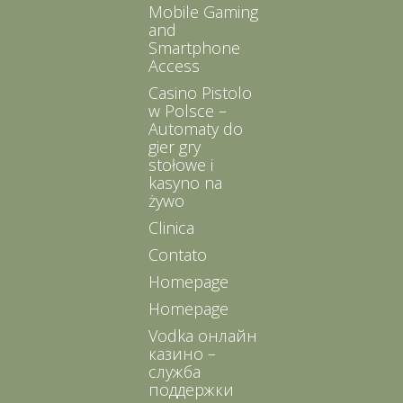
Mobile Gaming
and
Smartphone
Access
Casino Pistolo
w Polsce –
Automaty do
gier gry
stołowe i
kasyno na
żywo
Clinica
Contato
Homepage
Homepage
Vodka онлайн
казино –
служба
поддержки