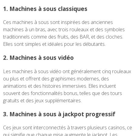
1. Machines à sous classiques
Ces machines à sous sont inspirées des anciennes
machines à un bras, avec trois rouleaux et des symboles
traditionnels comme des fruits, des BAR, et des cloches.
Elles sont simples et idéales pour les débutants.
2. Machines à sous vidéo
Les machines à sous vidéo ont généralement cinq rouleaux
ou plus et offrent des graphismes modernes, des
animations et des histoires immersives. Elles incluent
souvent des fonctionnalités bonus, telles que des tours
gratuits et des jeux supplémentaires.
3. Machines à sous à jackpot progressif
Ces jeux sont interconnectés à travers plusieurs casinos, ce
qui signifie que chaque mise augmente le jackpot. Les