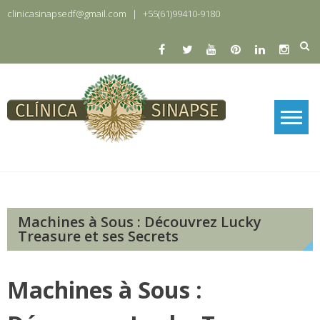
Skip
clinicasinapsedf@gmail.com
|
+55(61)99410-9180
to
content
Clinica Sinapse
Clinica Sinapse
Machines à Sous : Découvrez Lucky
Treasure et ses Secrets
Machines à Sous :