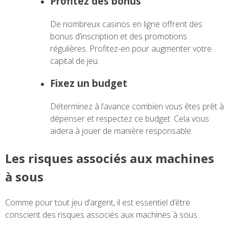
Profitez des bonus
De nombreux casinos en ligne offrent des
bonus d’inscription et des promotions
régulières. Profitez-en pour augmenter votre
capital de jeu.
Fixez un budget
Déterminez à l’avance combien vous êtes prêt à
dépenser et respectez ce budget. Cela vous
aidera à jouer de manière responsable.
Les risques associés aux machines
à sous
Comme pour tout jeu d’argent, il est essentiel d’être
conscient des risques associés aux machines à sous :