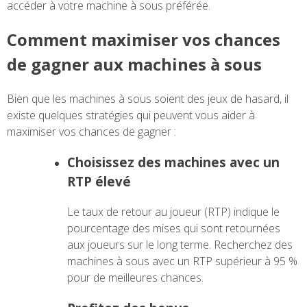
accéder à votre machine à sous préférée.
Comment maximiser vos chances
de gagner aux machines à sous
Bien que les machines à sous soient des jeux de hasard, il
existe quelques stratégies qui peuvent vous aider à
maximiser vos chances de gagner :
Choisissez des machines avec un
RTP élevé
Le taux de retour au joueur (RTP) indique le
pourcentage des mises qui sont retournées
aux joueurs sur le long terme. Recherchez des
machines à sous avec un RTP supérieur à 95 %
pour de meilleures chances.