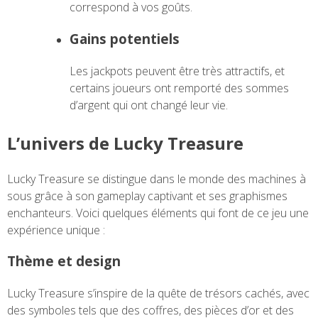
correspond à vos goûts.
Gains potentiels
Les jackpots peuvent être très attractifs, et
certains joueurs ont remporté des sommes
d’argent qui ont changé leur vie.
L’univers de Lucky Treasure
Lucky Treasure se distingue dans le monde des machines à
sous grâce à son gameplay captivant et ses graphismes
enchanteurs. Voici quelques éléments qui font de ce jeu une
expérience unique :
Thème et design
Lucky Treasure s’inspire de la quête de trésors cachés, avec
des symboles tels que des coffres, des pièces d’or et des