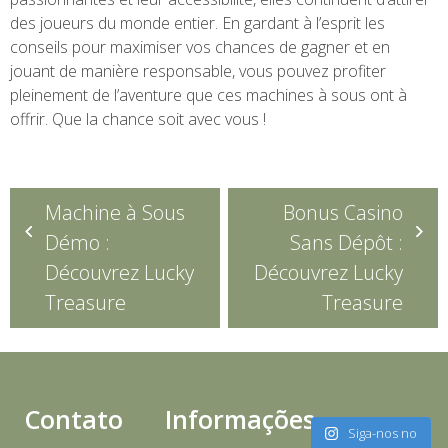
des joueurs du monde entier. En gardant à l’esprit les
conseils pour maximiser vos chances de gagner et en
jouant de manière responsable, vous pouvez profiter
pleinement de l’aventure que ces machines à sous ont à
offrir. Que la chance soit avec vous !
Navegação
Machine à Sous
Bonus Casino
de
Démo :
Sans Dépôt :
Post
Découvrez Lucky
Découvrez Lucky
Treasure
Treasure
Contato
Informações
Siga-nos no