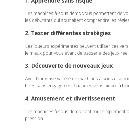
1. Apprendre sans risque
Les machines à sous démo vous permettent de vous 
les débutants qui souhaitent comprendre les règles 
2. Tester différentes stratégies
Les joueurs expérimentés peuvent utiliser ces vers
le mieux pour vous avant de passer à des jeux réel
3. Découverte de nouveaux jeux
Avec l’immense variété de machines à sous disponib
titres sans engagement financier, vous aidant à tro
4. Amusement et divertissement
Les machines à sous démo sont tout simplement amu
pression.