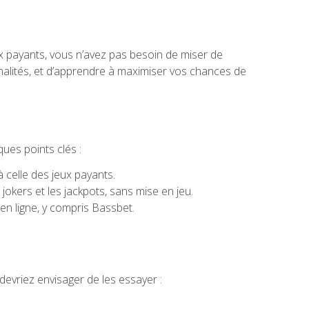
x payants, vous n’avez pas besoin de miser de
nnalités, et d’apprendre à maximiser vos chances de
es points clés :
 celle des jeux payants.
jokers et les jackpots, sans mise en jeu.
en ligne, y compris Bassbet.
vriez envisager de les essayer :