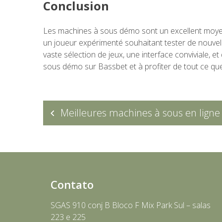
Conclusion
Les machines à sous démo sont un excellent moye
un joueur expérimenté souhaitant tester de nouvell
vaste sélection de jeux, une interface conviviale, e
sous démo sur Bassbet et à profiter de tout ce que 
Navegação
Meilleures machines à sous en lign
de
Post
Contato
SGAS 910 conj B Bloco F Mix Park Sul – salas
223 e 225