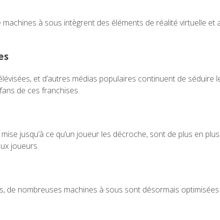
e machines à sous intègrent des éléments de réalité virtuelle e
es
élévisées, et d’autres médias populaires continuent de séduire l
ans de ces franchises.
ise jusqu’à ce qu’un joueur les décroche, sont de plus en plus p
ux joueurs.
nes, de nombreuses machines à sous sont désormais optimisées 