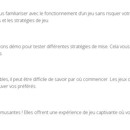
familiariser avec le fonctionnement d’un jeu sans risquer votr
et les stratégies de jeu.
ions démo pour tester différentes stratégies de mise. Cela vou
s.
les, il peut être difficile de savoir par où commencer. Les je
uver vos préférés.
santes ! Elles offrent une expérience de jeu captivante où vo