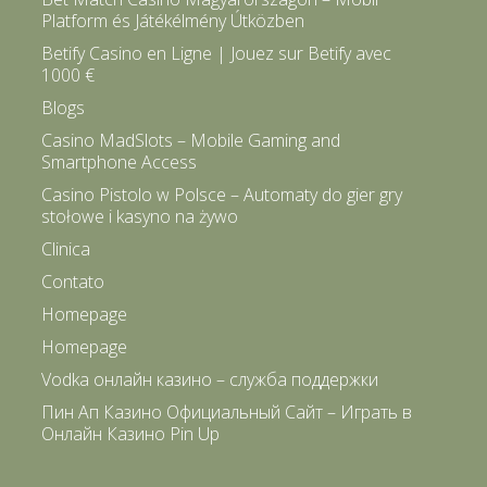
Platform és Játékélmény Útközben
Betify Casino en Ligne | Jouez sur Betify avec
1000 €
Blogs
Casino MadSlots – Mobile Gaming and
Smartphone Access
Casino Pistolo w Polsce – Automaty do gier gry
stołowe i kasyno na żywo
Clinica
Contato
Homepage
Homepage
Vodka онлайн казино – служба поддержки
Пин Ап Казино Официальный Сайт – Играть в
Онлайн Казино Pin Up