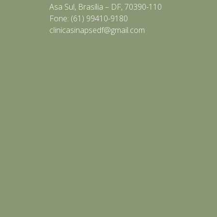
Asa Sul, Brasília – DF, 70390-110
Fone: (61) 99410-9180
clinicasinapsedf@gmail.com