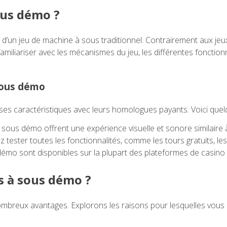
ous démo ?
d’un jeu de machine à sous traditionnel. Contrairement aux jeu
familiariser avec les mécanismes du jeu, les différentes fonctio
sous démo
 caractéristiques avec leurs homologues payants. Voici quelqu
sous démo offrent une expérience visuelle et sonore similaire à
 tester toutes les fonctionnalités, comme les tours gratuits, les 
émo sont disponibles sur la plupart des plateformes de casino 
s à sous démo ?
reux avantages. Explorons les raisons pour lesquelles vous de