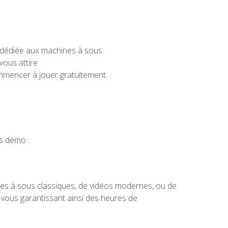
n dédiée aux machines à sous.
ous attire.
mmencer à jouer gratuitement.
us démo :
es à sous classiques, de vidéos modernes, ou de
, vous garantissant ainsi des heures de