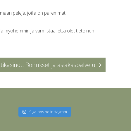
semaan pelejä, joilla on paremmat
siä myöhemmin ja varmistaa, että olet tietoinen
tikasinot: Bonukset ja asiakaspalvelu
Siga-nos no Instagram