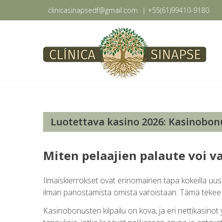
Skip
clinicasinapsedf@gmail.com
|
+55(61)99410-9180
to
content
Cl
Luotettava kasino 2026: Kasinobon
Miten pelaajien palaute voi v
Ilmaiskierrokset ovat erinomainen tapa kokeilla uusia
ilman panostamista omista varoistaan. Tämä tekee net
Kasinobonusten kilpailu on kova, ja eri nettikasinot y