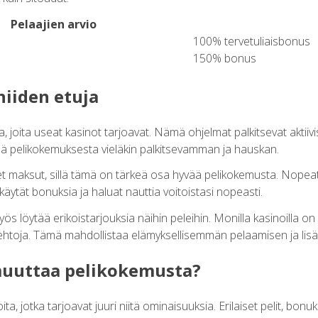
Pelaajien arvio
100% tervetuliaisbonus
150% bonus
niiden etuja
joita useat kasinot tarjoavat. Nämä ohjelmat palkitsevat aktiivisia
hdä pelikokemuksesta vieläkin palkitsevamman ja hauskan.
et maksut, sillä tämä on tärkeä osa hyvää pelikokemusta. Nopeat m
s käytät bonuksia ja haluat nauttia voitoistasi nopeasti.
yös löytää erikoistarjouksia näihin peleihin. Monilla kasinoilla on 
oehtoja. Tämä mahdollistaa elämyksellisemmän pelaamisen ja lisä
muuttaa pelikokemusta?
ita, jotka tarjoavat juuri niitä ominaisuuksia. Erilaiset pelit, bonu