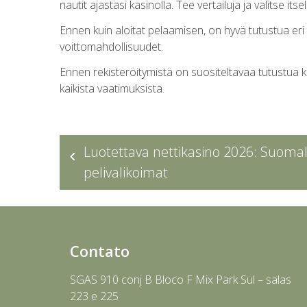
nautit ajastasi kasinolla. Tee vertailuja ja valitse its
Ennen kuin aloitat pelaamisen, on hyvä tutustua eri
voittomahdollisuudet.
Ennen rekisteröitymistä on suositeltavaa tutustua ka
kaikista vaatimuksista.
Navegação
Luotettava nettikasino 2026: Suomala
de
pelivalikoimat
Post
Contato
SGAS 910 conj B Bloco F Mix Park Sul – salas
223 e 225