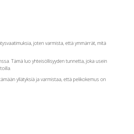
ätysvaatimuksia, joten varmista, että ymmärrät, mitä
kanssa. Tämä luo yhteisöllisyyden tunnetta, joka usein
oilla.
tämään yllätyksiä ja varmistaa, että pelikokemus on