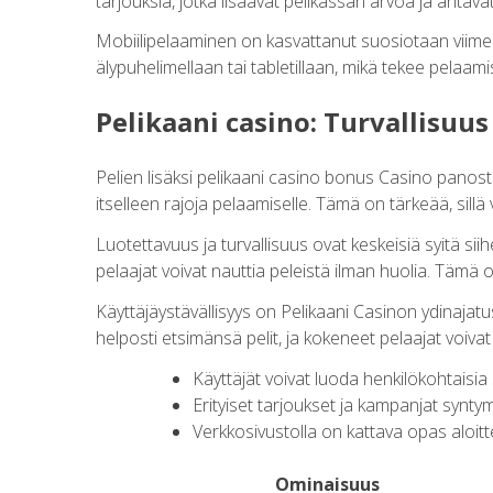
tarjouksia, jotka lisäävät pelikassan arvoa ja anta
Mobiilipelaaminen on kasvattanut suosiotaan viime vu
älypuhelimellaan tai tabletillaan, mikä tekee pela
Pelikaani casino: Turvallisuu
Pelien lisäksi
pelikaani casino bonus
Casino panostaa
itselleen rajoja pelaamiselle. Tämä on tärkeää, sill
Luotettavuus ja turvallisuus ovat keskeisiä syitä si
pelaajat voivat nauttia peleistä ilman huolia. Tämä on
Käyttäjäystävällisyys on Pelikaani Casinon ydinajatus
helposti etsimänsä pelit, ja kokeneet pelaajat voiva
Käyttäjät voivat luoda henkilökohtaisia 
Erityiset tarjoukset ja kampanjat synty
Verkkosivustolla on kattava opas aloittel
Ominaisuus