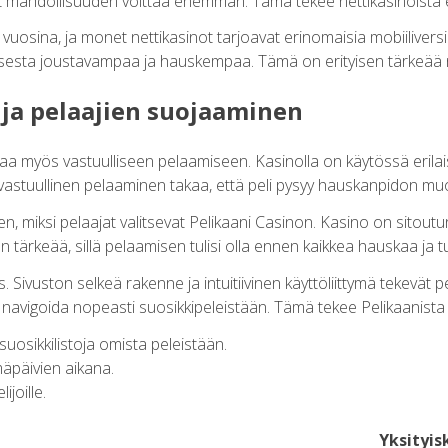
vat mahdollisuuden voittaa enemmän. Tämä tekee nettikasinoista 
osina, ja monet nettikasinot tarjoavat erinomaisia mobiiliversioi
amisesta joustavampaa ja hauskempaa. Tämä on erityisen tärkeää 
s ja pelaajien suojaaminen
 myös vastuulliseen pelaamiseen. Kasinolla on käytössä erilaisia
ä vastuullinen pelaaminen takaa, että peli pysyy hauskanpidon muo
ihen, miksi pelaajat valitsevat Pelikaani Casinon. Kasino on sitou
 tärkeää, sillä pelaamisen tulisi olla ennen kaikkea hauskaa ja tur
. Sivuston selkeä rakenne ja intuitiivinen käyttöliittymä tekevät 
t navigoida nopeasti suosikkipeleistään. Tämä tekee Pelikaanista 
suosikkilistoja omista peleistään.
mäpäivien aikana.
ijoille.
Yksityis