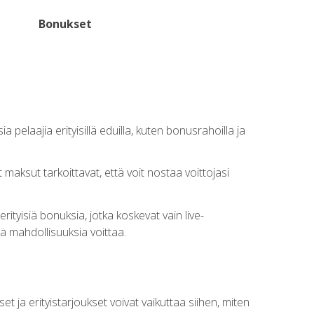
Bonukset
 pelaajia erityisillä eduilla, kuten bonusrahoilla ja
aksut tarkoittavat, että voit nostaa voittojasi
erityisiä bonuksia, jotka koskevat vain live-
ä mahdollisuuksia voittaa.
kset ja erityistarjoukset voivat vaikuttaa siihen, miten