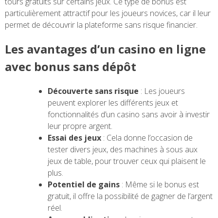
tours gratuits sur certains jeux. Ce type de bonus est
particulièrement attractif pour les joueurs novices, car il leur
permet de découvrir la plateforme sans risque financier.
Les avantages d’un casino en ligne
avec bonus sans dépôt
Découverte sans risque
: Les joueurs
peuvent explorer les différents jeux et
fonctionnalités d’un casino sans avoir à investir
leur propre argent.
Essai des jeux
: Cela donne l’occasion de
tester divers jeux, des machines à sous aux
jeux de table, pour trouver ceux qui plaisent le
plus.
Potentiel de gains
: Même si le bonus est
gratuit, il offre la possibilité de gagner de l’argent
réel.