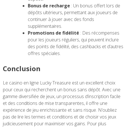
Bonus de recharge
: Un bonus offert lors de
dépôts ultérieurs, permettant aux joueurs de
continuer à jouer avec des fonds
supplémentaires.
Promotions de fidélité
: Des récompenses
pour les joueurs réguliers, qui peuvent inclure
des points de fidélité, des cashbacks et d’autres
offres spéciales.
Conclusion
Le casino en ligne Lucky Treasure est un excellent choix
pour ceux qui recherchent un bonus sans dépôt. Avec une
gamme diversifiée de jeux, un processus d’inscription facile
et des conditions de mise transparentes, il offre une
expérience de jeu enrichissante et sans risque. N’oubliez
pas de lire les termes et conditions et de choisir vos jeux
judicieusement pour maximiser vos gains. Pour plus