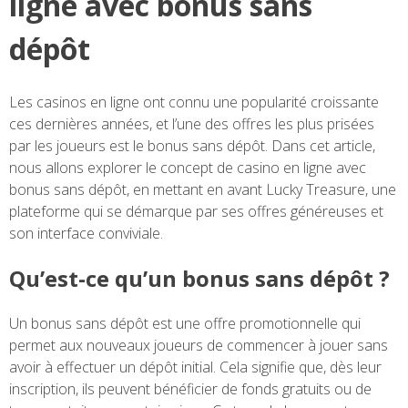
ligne avec bonus sans
dépôt
Les casinos en ligne ont connu une popularité croissante
ces dernières années, et l’une des offres les plus prisées
par les joueurs est le bonus sans dépôt. Dans cet article,
nous allons explorer le concept de casino en ligne avec
bonus sans dépôt, en mettant en avant Lucky Treasure, une
plateforme qui se démarque par ses offres généreuses et
son interface conviviale.
Qu’est-ce qu’un bonus sans dépôt ?
Un bonus sans dépôt est une offre promotionnelle qui
permet aux nouveaux joueurs de commencer à jouer sans
avoir à effectuer un dépôt initial. Cela signifie que, dès leur
inscription, ils peuvent bénéficier de fonds gratuits ou de