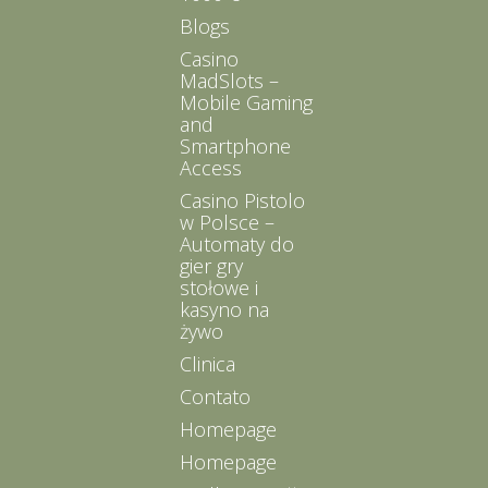
Blogs
Casino
MadSlots –
Mobile Gaming
and
Smartphone
Access
Casino Pistolo
w Polsce –
Automaty do
gier gry
stołowe i
kasyno na
żywo
Clinica
Contato
Homepage
Homepage