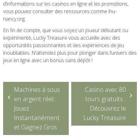
d’informations sur les casinos en ligne et les promotions,
vous pouvez consulter des ressources comme
ihu-
nancy.org
.
En fin de compte, que vous soyez un joueur débutant ou
expérimenté, Lucky Treasure vous accueille avec des
opportunités passionnantes et des expériences de jeu
inoubliables. N’attendez plus pour plonger dans l’univers des
jeux en ligne avec un bonus sans dépôt !
Navegação
Machines à sous
Casino avec 80
de
en argent réel :
tours gratuits :
Post
Jouez
Découvrez le
Instantanément
Lucky Treasure
et Gagnez Gros