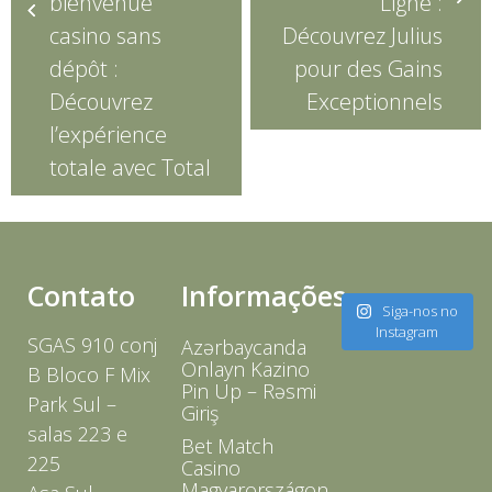
bienvenue
Ligne :
Post
casino sans
Découvrez Julius
dépôt :
pour des Gains
Découvrez
Exceptionnels
l’expérience
totale avec Total
Contato
Informações
Siga-nos no
Instagram
SGAS 910 conj
Azərbaycanda
Onlayn Kazino
B Bloco F Mix
Pin Up – Rəsmi
Park Sul –
Giriş
salas 223 e
Bet Match
225
Casino
Magyarországon