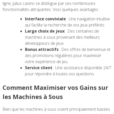
ligne, Julius casino se distingue par ses nombreuses
fonctionnalités attrayantes. Voici quelques avantages :
Interface conviviale
: Une navigation intuitive
qui facilite la recherche de vos jeux préférés.
Large choix de jeux
: Des centaines de
machines à sous provenant des meilleurs
développeurs de jeux.
Bonus attractifs
: Des offres de bienvenue et
des promotions régulières pour maximiser
votre expérience de jeu.
Service client
: Une assistance disponible 24/7
pour répondre à toutes vos questions.
Comment Maximiser vos Gains sur
les Machines à Sous
Bien que les machines à sous soient principalement basées