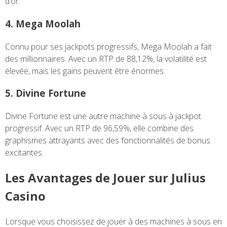
d’or.
4. Mega Moolah
Connu pour ses jackpots progressifs, Mega Moolah a fait
des millionnaires. Avec un RTP de 88,12%, la volatilité est
élevée, mais les gains peuvent être énormes.
5. Divine Fortune
Divine Fortune est une autre machine à sous à jackpot
progressif. Avec un RTP de 96,59%, elle combine des
graphismes attrayants avec des fonctionnalités de bonus
excitantes.
Les Avantages de Jouer sur Julius
Casino
Lorsque vous choisissez de jouer à des machines à sous en