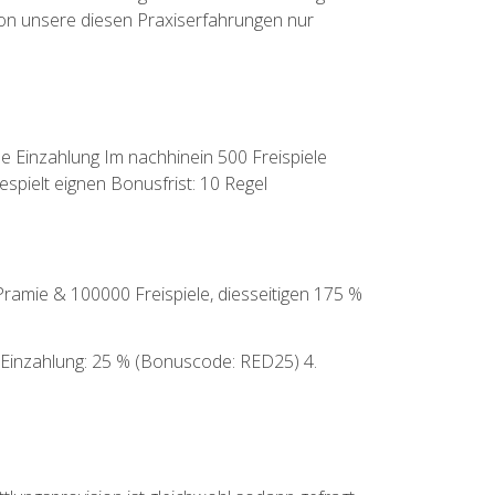
von unsere diesen Praxiserfahrungen nur
sche Einzahlung Im nachhinein 500 Freispiele
spielt eignen Bonusfrist: 10 Regel
Pramie & 100000 Freispiele, diesseitigen 175 %
 Einzahlung: 25 % (Bonuscode: RED25) 4.