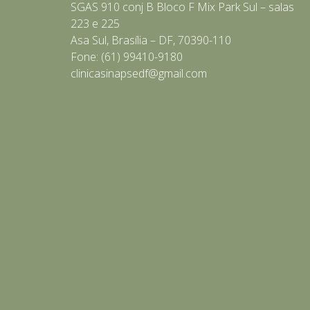
SGAS 910 conj B Bloco F Mix Park Sul – salas
223 e 225
Asa Sul, Brasília – DF, 70390-110
Fone: (61) 99410-9180
clinicasinapsedf@gmail.com