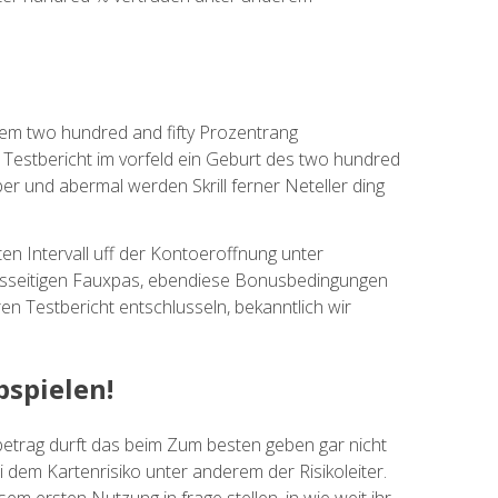
em two hundred and fifty Prozentrang
estbericht im vorfeld ein Geburt des two hundred
r und abermal werden Skrill ferner Neteller ding
n Intervall uff der Kontoeroffnung unter
diesseitigen Fauxpas, ebendiese Bonusbedingungen
ren Testbericht entschlusseln, bekanntlich wir
bspielen!
betrag durft das beim Zum besten geben gar nicht
i dem Kartenrisiko unter anderem der Risikoleiter.
m ersten Nutzung in frage stellen, in wie weit ihr