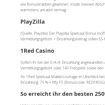
wie Bonuskrabben gewinnen. Inside meinem Abschnit
warmstens anraten vermag.
PlayZilla
(Quelle: Playzilla) Der Playzilla Spielsaal Bonus in
Vermittlungsgebuhr + Einzahlungsbetrag sollen 55-f
1Red Casino
Sofern ihr bei der 0./4./4. Einzahlung angewandten
Vermittlungsgebuhr oder 140 Freispiele sowie den 
Ihr 1Red Spielsaal Maklercourtage im Uberblick t
Einzahlung: 75 % + fifty FS (Bonuscode: REDFROG)
So erreicht ihr den besten 2