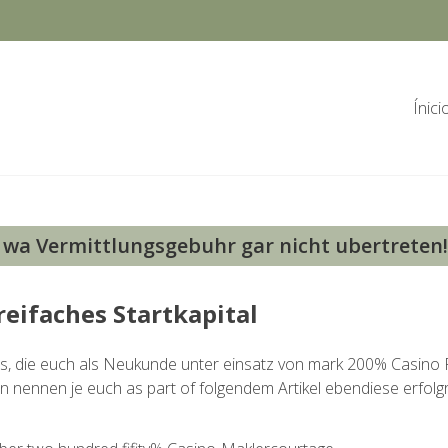
Ínici
Clinica Sinapse
inica Sinapse
en wa Vermittlungsgebuhr gar nicht ubertreten!
eifaches Startkapital
nos, die euch als Neukunde unter einsatz von mark 200% Casino
gen nennen je euch as part of folgendem Artikel ebendiese erf