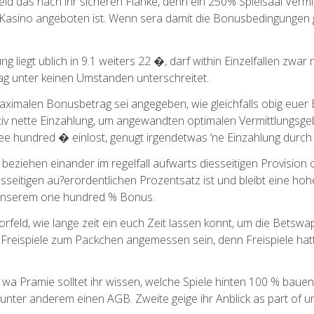
 das nach ihr sicheren Flanke, denn ein 250% Spielsaal Vermitt
Kasino angeboten ist. Wenn sera damit die Bonusbedingungen geh
iegt ublich in 9.1 weiters 22 �, darf within Einzelfallen zwar 
trag unter keinen Umstanden unterschreitet.
malen Bonusbetrag sei angegeben, wie gleichfalls obig euer Bon
tiv nette Einzahlung, um angewandten optimalen Vermittlungsgeb
three hundred � einlost, genugt irgendetwas ‘ne Einzahlung du
ehen einander im regelfall aufwarts diesseitigen Provision od
esseitigen au?erordentlichen Prozentsatz ist und bleibt eine h
 unserem one hundred % Bonus.
rfeld, wie lange zeit ein euch Zeit lassen konnt, um die
Betswap
wenn Freispiele zum Packchen angemessen sein, denn Freispiele 
wa Pramie solltet ihr wissen, welche Spiele hinten 100 % baue
unter anderem einen AGB. Zweite geige ihr Anblick as part of un