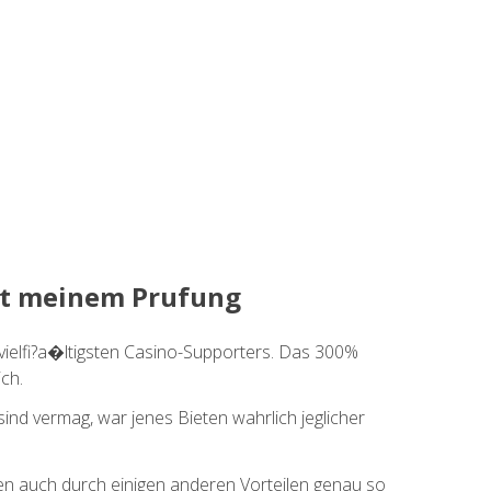
ht meinem Prufung
vielfi?a�ltigsten Casino-Supporters. Das 300%
ich.
ind vermag, war jenes Bieten wahrlich jeglicher
sen auch durch einigen anderen Vorteilen genau so