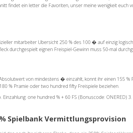
t findet ein letter die Favoriten, unser meine wenigkeit euch 
offizieller mitarbeiter Ubersicht 250 % des 100 � auf einzig logi
leck durchgespielt eignen Freispiel-Gewinn muss 50-mal durchge
 Absolutwert von mindestens � einzahlt, konnt ihr einen 155 % 
180 % Pramie oder two hundred fifty Freispiele beziehen.
wo. Einzahlung: one hundred % + 60 FS (Bonuscode: ONERED) 3.
50% Spielbank Vermittlungsprovision