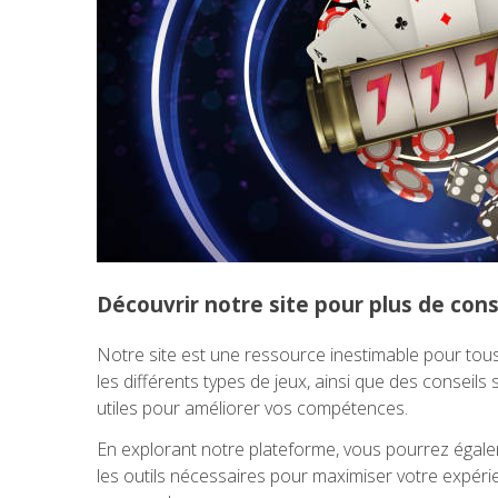
Découvrir notre site pour plus de cons
Notre site est une ressource inestimable pour tous
les différents types de jeux, ainsi que des conseil
utiles pour améliorer vos compétences.
En explorant notre plateforme, vous pourrez égale
les outils nécessaires pour maximiser votre expéri