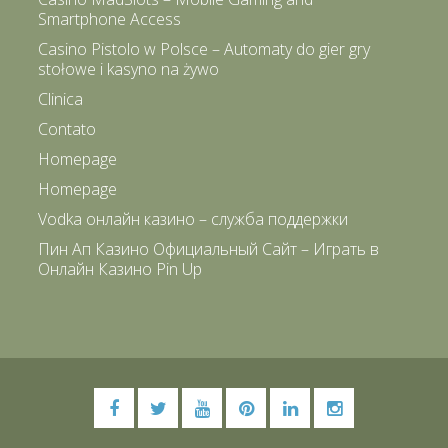
Smartphone Access
Casino Pistolo w Polsce – Automaty do gier gry
stołowe i kasyno na żywo
Clinica
Contato
Homepage
Homepage
Vodka онлайн казино – служба поддержки
Пин Ап Казино Официальный Сайт – Играть в
Онлайн Казино Pin Up