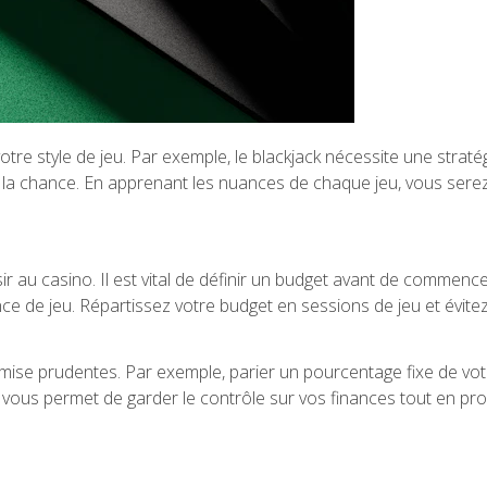
otre style de jeu. Par exemple, le blackjack nécessite une stra
r la chance. En apprenant les nuances de chaque jeu, vous serez
r au casino. Il est vital de définir un budget avant de commencer
nce de jeu. Répartissez votre budget en sessions de jeu et évite
de mise prudentes. Par exemple, parier un pourcentage fixe de vo
vous permet de garder le contrôle sur vos finances tout en profi