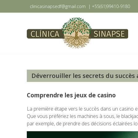
Skip
clinicasinapsedf@gmail.com
|
+55(61)99410-9180
to
content
Cl
Déverrouiller les secrets du succès
Comprendre les jeux de casino
La première étape vers le succès dans un casino es
Que vous préfériez les machines à sous, le blackjack 
par exemple, de prendre des décisions éclairées l