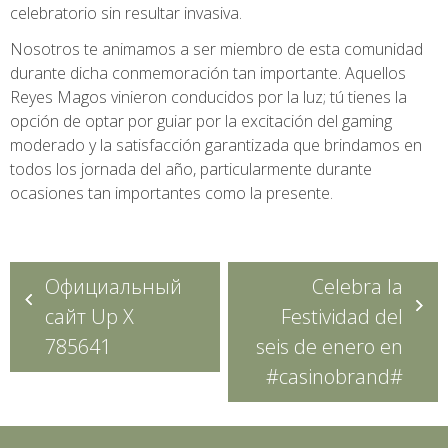
celebratorio sin resultar invasiva.
Nosotros te animamos a ser miembro de esta comunidad
durante dicha conmemoración tan importante. Aquellos
Reyes Magos vinieron conducidos por la luz; tú tienes la
opción de optar por guiar por la excitación del gaming
moderado y la satisfacción garantizada que brindamos en
todos los jornada del año, particularmente durante
ocasiones tan importantes como la presente.
Navegação
Официальный
Celebra la
de
сайт Up X
Festividad del
Post
785641
seis de enero en
#casinobrand#