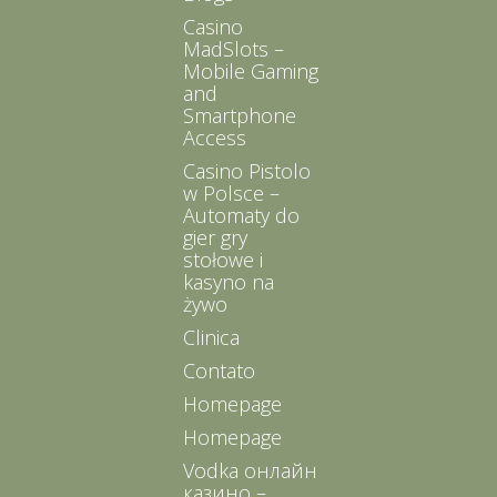
Casino
MadSlots –
Mobile Gaming
and
Smartphone
Access
Casino Pistolo
w Polsce –
Automaty do
gier gry
stołowe i
kasyno na
żywo
Clinica
Contato
Homepage
Homepage
Vodka онлайн
казино –