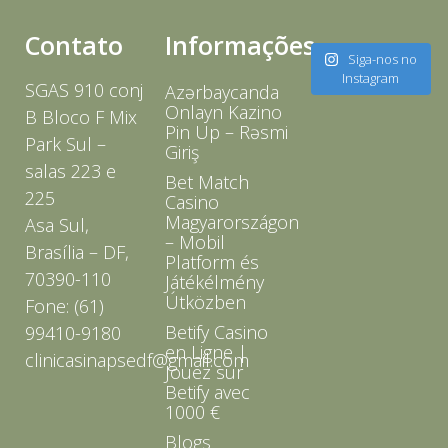
Contato
Informações
Siga-nos no
Instagram
SGAS 910 conj
Azərbaycanda
Onlayn Kazino
B Bloco F Mix
Pin Up – Rəsmi
Park Sul –
Giriş
salas 223 e
Bet Match
225
Casino
Magyarországon
Asa Sul,
– Mobil
Brasília – DF,
Platform és
70390-110
Játékélmény
Útközben
Fone: (61)
Betify Casino
99410-9180
en Ligne |
clinicasinapsedf@gmail.com
Jouez sur
Betify avec
1000 €
Blogs