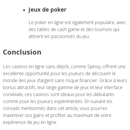
Jeux de poker
Le poker en ligne est également populaire, avec
des tables de cash game et des tournois qui
attirent les passionnés du jeu.
Conclusion
Les casinos en ligne sans dépôt, comme
Spinsy
, offrent une
excellente opportunité pour les joueurs de découvrir le
monde des jeux d’argent sans risque financier. Grâce à leurs
bonus attractifs, leur large gamme de jeux et leur interface
conviviale, ces casinos sont idéaux pour les débutants
comme pour les joueurs expérimentés. En suivant les
conseils mentionnés dans cet article, vous pourrez
maximiser vos gains et profiter au maximum de votre
expérience de jeu en ligne.