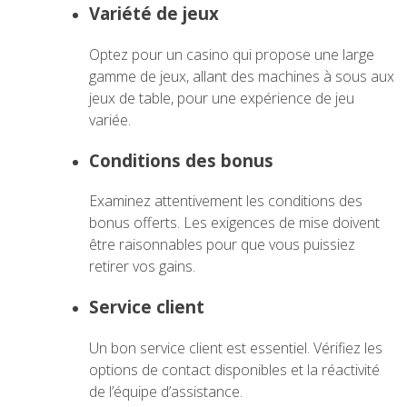
Variété de jeux
Optez pour un casino qui propose une large
gamme de jeux, allant des machines à sous aux
jeux de table, pour une expérience de jeu
variée.
Conditions des bonus
Examinez attentivement les conditions des
bonus offerts. Les exigences de mise doivent
être raisonnables pour que vous puissiez
retirer vos gains.
Service client
Un bon service client est essentiel. Vérifiez les
options de contact disponibles et la réactivité
de l’équipe d’assistance.