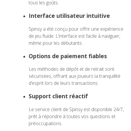
tous les goûts.
Interface utilisateur intuitive
Spinsy a été conçu pour offrir une expérience
de jeu fluide. L’interface est facile à naviguer,
même pour les débutants.
Options de paiement fiables
Les méthodes de dépôt et de retrait sont
sécurisées, offrant aux joueurs la tranquillité
d’esprit lors de leurs transactions.
Support client réactif
Le service client de Spinsy est disponible 24/7,
prêt à répondre à toutes vos questions et
préoccupations.