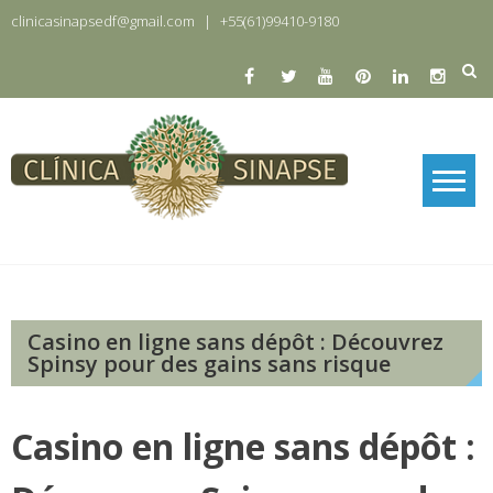
Skip
clinicasinapsedf@gmail.com
|
+55(61)99410-9180
to
content
Clinica Sinapse
Clinica Sinapse
Casino en ligne sans dépôt : Découvrez
Spinsy pour des gains sans risque
Casino en ligne sans dépôt :