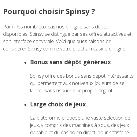
Pourquoi choisir Spinsy ?
Parmi les nombreux casinos en ligne sans dépôt
disponibles,
Spinsy
se distingue par ses offres attractives et
son interface conviviale. Voici quelques raisons de
considérer Spinsy comme votre prochain casino en ligne :
Bonus sans dépôt généreux
Spinsy offre des bonus sans dépôt intéressants
qui permettent aux nouveaux joueurs de se
lancer sans risquer leur propre argent.
Large choix de jeux
La plateforme propose une vaste sélection de
jeux, y compris des machines à sous, des jeux
de table et du casino en direct, pour satisfaire