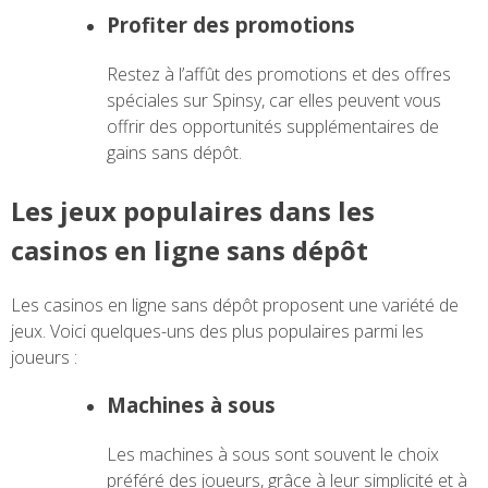
Profiter des promotions
Restez à l’affût des promotions et des offres
spéciales sur Spinsy, car elles peuvent vous
offrir des opportunités supplémentaires de
gains sans dépôt.
Les jeux populaires dans les
casinos en ligne sans dépôt
Les casinos en ligne sans dépôt proposent une variété de
jeux. Voici quelques-uns des plus populaires parmi les
joueurs :
Machines à sous
Les machines à sous sont souvent le choix
préféré des joueurs, grâce à leur simplicité et à