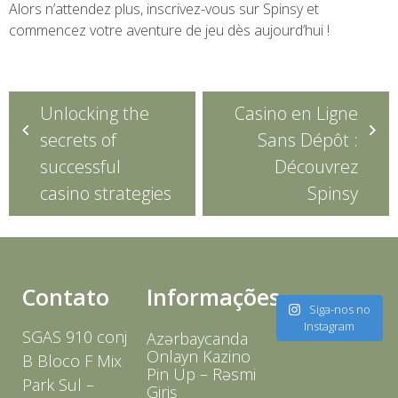
Alors n’attendez plus, inscrivez-vous sur Spinsy et
commencez votre aventure de jeu dès aujourd’hui !
Navegação
Unlocking the
Casino en Ligne
de
secrets of
Sans Dépôt :
Post
successful
Découvrez
casino strategies
Spinsy
Contato
Informações
Siga-nos no
Instagram
SGAS 910 conj
Azərbaycanda
Onlayn Kazino
B Bloco F Mix
Pin Up – Rəsmi
Park Sul –
Giriş