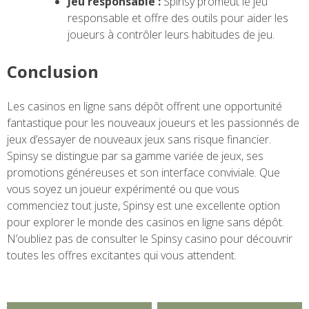
Jeu responsable :
Spinsy promeut le jeu
responsable et offre des outils pour aider les
joueurs à contrôler leurs habitudes de jeu.
Conclusion
Les casinos en ligne sans dépôt offrent une opportunité
fantastique pour les nouveaux joueurs et les passionnés de
jeux d’essayer de nouveaux jeux sans risque financier.
Spinsy se distingue par sa gamme variée de jeux, ses
promotions généreuses et son interface conviviale. Que
vous soyez un joueur expérimenté ou que vous
commenciez tout juste, Spinsy est une excellente option
pour explorer le monde des casinos en ligne sans dépôt.
N’oubliez pas de consulter le
Spinsy casino
pour découvrir
toutes les offres excitantes qui vous attendent.
Navegação