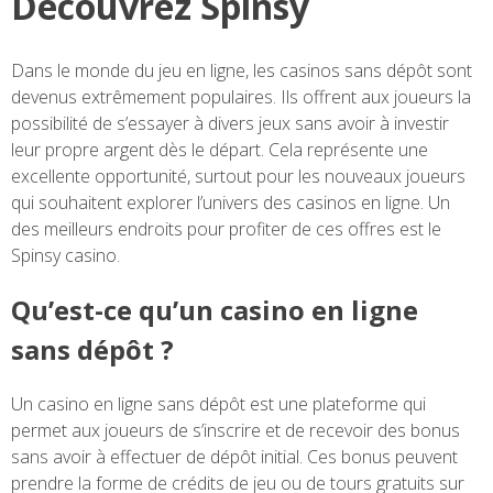
Découvrez Spinsy
Dans le monde du jeu en ligne, les casinos sans dépôt sont
devenus extrêmement populaires. Ils offrent aux joueurs la
possibilité de s’essayer à divers jeux sans avoir à investir
leur propre argent dès le départ. Cela représente une
excellente opportunité, surtout pour les nouveaux joueurs
qui souhaitent explorer l’univers des casinos en ligne. Un
des meilleurs endroits pour profiter de ces offres est le
Spinsy casino
.
Qu’est-ce qu’un casino en ligne
sans dépôt ?
Un casino en ligne sans dépôt est une plateforme qui
permet aux joueurs de s’inscrire et de recevoir des bonus
sans avoir à effectuer de dépôt initial. Ces bonus peuvent
prendre la forme de crédits de jeu ou de tours gratuits sur