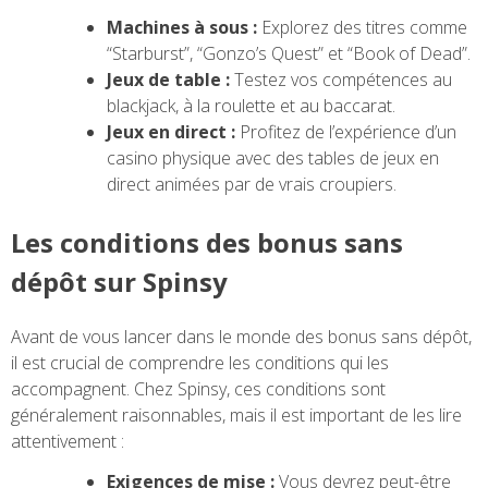
Machines à sous :
Explorez des titres comme
“Starburst”, “Gonzo’s Quest” et “Book of Dead”.
Jeux de table :
Testez vos compétences au
blackjack, à la roulette et au baccarat.
Jeux en direct :
Profitez de l’expérience d’un
casino physique avec des tables de jeux en
direct animées par de vrais croupiers.
Les conditions des bonus sans
dépôt sur Spinsy
Avant de vous lancer dans le monde des bonus sans dépôt,
il est crucial de comprendre les conditions qui les
accompagnent. Chez Spinsy, ces conditions sont
généralement raisonnables, mais il est important de les lire
attentivement :
Exigences de mise :
Vous devrez peut-être