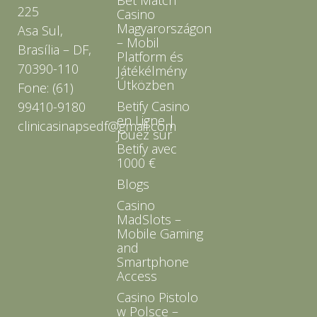
Bet Match
225
Casino
Magyarországon
Asa Sul,
– Mobil
Brasília – DF,
Platform és
70390-110
Játékélmény
Útközben
Fone: (61)
Betify Casino
99410-9180
en Ligne |
clinicasinapsedf@gmail.com
Jouez sur
Betify avec
1000 €
Blogs
Casino
MadSlots –
Mobile Gaming
and
Smartphone
Access
Casino Pistolo
w Polsce –