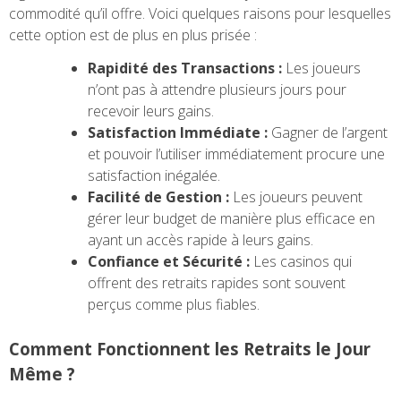
commodité qu’il offre. Voici quelques raisons pour lesquelles
cette option est de plus en plus prisée :
Rapidité des Transactions :
Les joueurs
n’ont pas à attendre plusieurs jours pour
recevoir leurs gains.
Satisfaction Immédiate :
Gagner de l’argent
et pouvoir l’utiliser immédiatement procure une
satisfaction inégalée.
Facilité de Gestion :
Les joueurs peuvent
gérer leur budget de manière plus efficace en
ayant un accès rapide à leurs gains.
Confiance et Sécurité :
Les casinos qui
offrent des retraits rapides sont souvent
perçus comme plus fiables.
Comment Fonctionnent les Retraits le Jour
Même ?