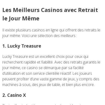
Les Meilleurs Casinos avec Retrait
le Jour Même
Il existe plusieurs casinos en ligne qui offrent des retraits le
jour même. Voici une sélection des meilleurs :
1. Lucky Treasure
Lucky Treasure est un excellent choix pour ceux qui
recherchent rapidité et fiabilité. Avec des retraits garantis le
jour même, ce casino se démarque par sa facilité
d’utilisation et son service clientèle réactif. Les joueurs
peuvent profiter d’une vaste gamme de jeux, y compris des
machines à sous, des jeux de table, et bien plus encore.
2. Casino X