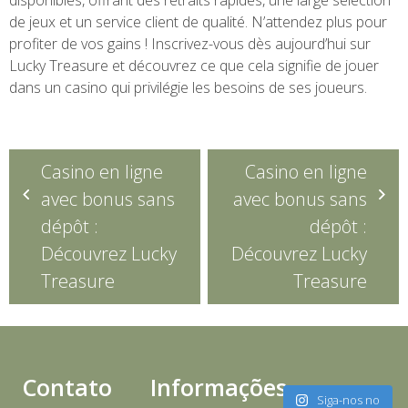
de jeux et un service client de qualité. N’attendez plus pour
profiter de vos gains ! Inscrivez-vous dès aujourd’hui sur
Lucky Treasure et découvrez ce que cela signifie de jouer
dans un casino qui privilégie les besoins de ses joueurs.
Navegação
Casino en ligne
Casino en ligne
de
avec bonus sans
avec bonus sans
Post
dépôt :
dépôt :
Découvrez Lucky
Découvrez Lucky
Treasure
Treasure
Contato
Informações
Siga-nos no