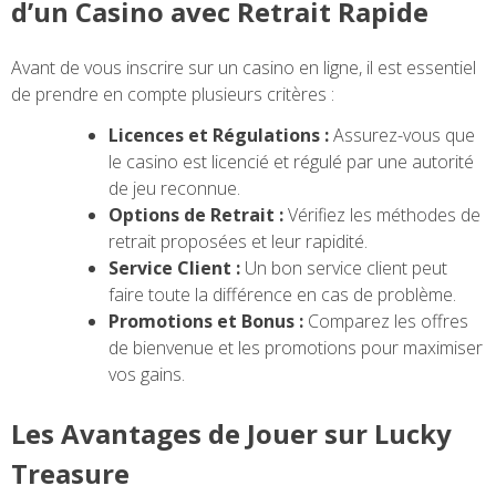
d’un Casino avec Retrait Rapide
Avant de vous inscrire sur un casino en ligne, il est essentiel
de prendre en compte plusieurs critères :
Licences et Régulations :
Assurez-vous que
le casino est licencié et régulé par une autorité
de jeu reconnue.
Options de Retrait :
Vérifiez les méthodes de
retrait proposées et leur rapidité.
Service Client :
Un bon service client peut
faire toute la différence en cas de problème.
Promotions et Bonus :
Comparez les offres
de bienvenue et les promotions pour maximiser
vos gains.
Les Avantages de Jouer sur Lucky
Treasure