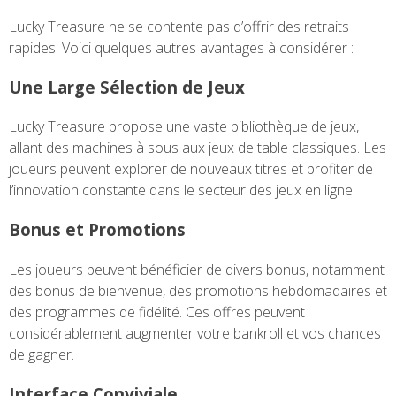
Lucky Treasure ne se contente pas d’offrir des retraits
rapides. Voici quelques autres avantages à considérer :
Une Large Sélection de Jeux
Lucky Treasure propose une vaste bibliothèque de jeux,
allant des machines à sous aux jeux de table classiques. Les
joueurs peuvent explorer de nouveaux titres et profiter de
l’innovation constante dans le secteur des jeux en ligne.
Bonus et Promotions
Les joueurs peuvent bénéficier de divers bonus, notamment
des bonus de bienvenue, des promotions hebdomadaires et
des programmes de fidélité. Ces offres peuvent
considérablement augmenter votre bankroll et vos chances
de gagner.
Interface Conviviale