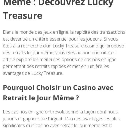
Même : Découvrez Lucky
Treasure
Dans le monde des jeux en ligne, la rapidité des transactions
est devenue un critère essentiel pour les joueurs. Si vous
êtes à la recherche d’un
Lucky Treasure casino
qui propose
des retraits le jour même, vous êtes au bon endroit. Cet
article explore les meilleures options de casinos en ligne
permettant des retraits rapides et met en lumière les
avantages de Lucky Treasure.
Pourquoi Choisir un Casino avec
Retrait le Jour Même ?
Les casinos en ligne ont révolutionné la façon dont nous
jouons et gagnons de l’argent. L’un des avantages les plus
significatifs d’un casino avec retrait le jour même est la