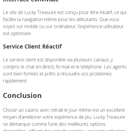
Le site de Lucky Treasure est conçu pour être intuitif, ce qui
facilite la navigation même pour les débutants. Que vous
soyez sur mobile ou sur ordinateur, l’expérience utilisateur
est optimisée.
Service Client Réactif
Le service client est disponible via plusieurs canaux, y
compris le chat en direct, l’e-mail et le téléphone. Les agents
sont bien formés et prêts à résoudre vos problèmes
rapidement.
Conclusion
Choisir un casino avec retrait le jour même est un excellent
moyen d’améliorer votre expérience de jeu. Lucky Treasure
se démarque comme l’une des meilleures options
disponibles, offrant des retraits rapides, une large sélection