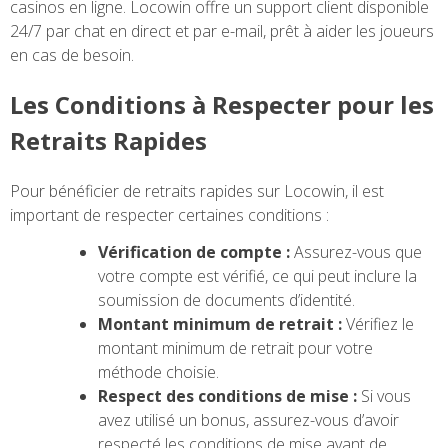
casinos en ligne. Locowin offre un support client disponible
24/7 par chat en direct et par e-mail, prêt à aider les joueurs
en cas de besoin.
Les Conditions à Respecter pour les
Retraits Rapides
Pour bénéficier de retraits rapides sur Locowin, il est
important de respecter certaines conditions :
Vérification de compte :
Assurez-vous que
votre compte est vérifié, ce qui peut inclure la
soumission de documents d’identité.
Montant minimum de retrait :
Vérifiez le
montant minimum de retrait pour votre
méthode choisie.
Respect des conditions de mise :
Si vous
avez utilisé un bonus, assurez-vous d’avoir
respecté les conditions de mise avant de