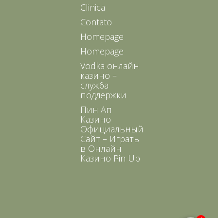
Clinica
Contato
Homepage
Homepage
Vodka онлайн
казино –
служба
поддержки
Пин Ап
Казино
Официальный
Сайт – Играть
в Онлайн
Казино Pin Up