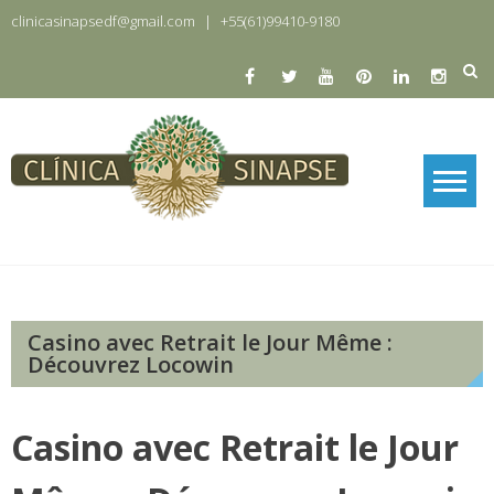
Skip
clinicasinapsedf@gmail.com
|
+55(61)99410-9180
to
content
Clinica Sinapse
Clinica Sinapse
Casino avec Retrait le Jour Même :
Découvrez Locowin
Casino avec Retrait le Jour