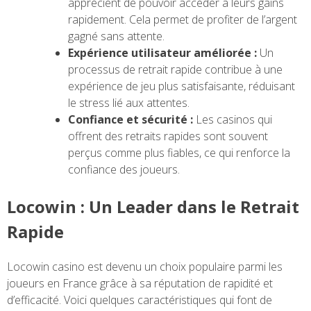
apprécient de pouvoir accéder à leurs gains
rapidement. Cela permet de profiter de l’argent
gagné sans attente.
Expérience utilisateur améliorée :
Un
processus de retrait rapide contribue à une
expérience de jeu plus satisfaisante, réduisant
le stress lié aux attentes.
Confiance et sécurité :
Les casinos qui
offrent des retraits rapides sont souvent
perçus comme plus fiables, ce qui renforce la
confiance des joueurs.
Locowin : Un Leader dans le Retrait
Rapide
Locowin casino est devenu un choix populaire parmi les
joueurs en France grâce à sa réputation de rapidité et
d’efficacité. Voici quelques caractéristiques qui font de