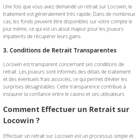
Une fois que vous avez demandé un retrait sur Locowin, le
traitement est généralement très rapide. Dans de nombreux
cas, les fonds peuvent être disponibles sur votre compte le
jour même, ce qui est un atout majeur pour les joueurs
impatients de récupérer leurs gains.
3. Conditions de Retrait Transparentes
Locowin est transparent concernant ses conditions de
retrait. Les joueurs sont informés des délais de traitement
et des éventuels frais associés, ce qui permet d’éviter les
surprises désagréables. Cette transparence contribue à
instaurer la confiance entre le casino et ses utilisateurs.
Comment Effectuer un Retrait sur
Locowin ?
Effectuer un retrait sur Locowin est un processus simple et