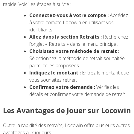
rapide. Voici les étapes à suivre :
Connectez-vous à votre compte :
Accédez
à votre compte Locowin en utilisant vos
identifiants.
Allez dans la section Retraits :
Recherchez
l’onglet « Retraits » dans le menu principal.
Choisissez votre méthode de retrait :
Sélectionnez la méthode de retrait souhaitée
parmi celles proposées.
Indiquez le montant :
Entrez le montant que
vous souhaitez retirer.
Confirmez votre demande :
Vérifiez les
détails et confirmez votre demande de retrait.
Les Avantages de Jouer sur Locowin
Outre la rapidité des retraits, Locowin offre plusieurs autres
avantages aux joueurs :