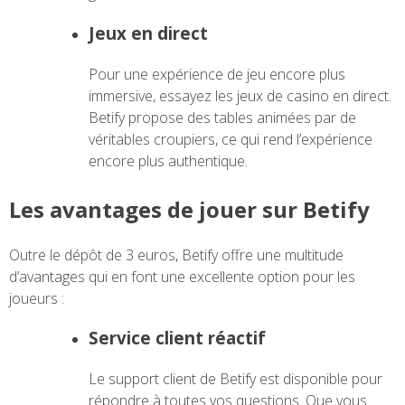
Jeux en direct
Pour une expérience de jeu encore plus
immersive, essayez les jeux de casino en direct.
Betify propose des tables animées par de
véritables croupiers, ce qui rend l’expérience
encore plus authentique.
Les avantages de jouer sur Betify
Outre le dépôt de 3 euros, Betify offre une multitude
d’avantages qui en font une excellente option pour les
joueurs :
Service client réactif
Le support client de Betify est disponible pour
répondre à toutes vos questions. Que vous