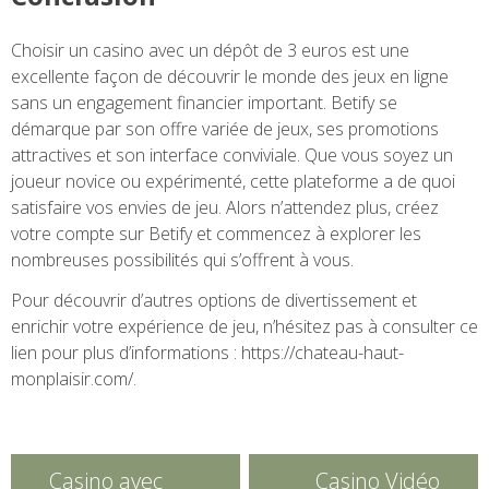
Choisir un casino avec un dépôt de 3 euros est une
excellente façon de découvrir le monde des jeux en ligne
sans un engagement financier important. Betify se
démarque par son offre variée de jeux, ses promotions
attractives et son interface conviviale. Que vous soyez un
joueur novice ou expérimenté, cette plateforme a de quoi
satisfaire vos envies de jeu. Alors n’attendez plus, créez
votre compte sur Betify et commencez à explorer les
nombreuses possibilités qui s’offrent à vous.
Pour découvrir d’autres options de divertissement et
enrichir votre expérience de jeu, n’hésitez pas à consulter ce
lien pour plus d’informations :
https://chateau-haut-
monplaisir.com/
.
Navegação
Casino avec
Casino Vidéo