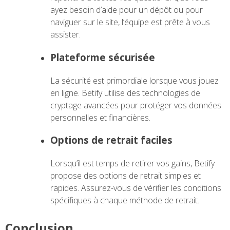
ayez besoin d’aide pour un dépôt ou pour
naviguer sur le site, l’équipe est prête à vous
assister.
Plateforme sécurisée
La sécurité est primordiale lorsque vous jouez
en ligne. Betify utilise des technologies de
cryptage avancées pour protéger vos données
personnelles et financières.
Options de retrait faciles
Lorsqu’il est temps de retirer vos gains, Betify
propose des options de retrait simples et
rapides. Assurez-vous de vérifier les conditions
spécifiques à chaque méthode de retrait.
Conclusion