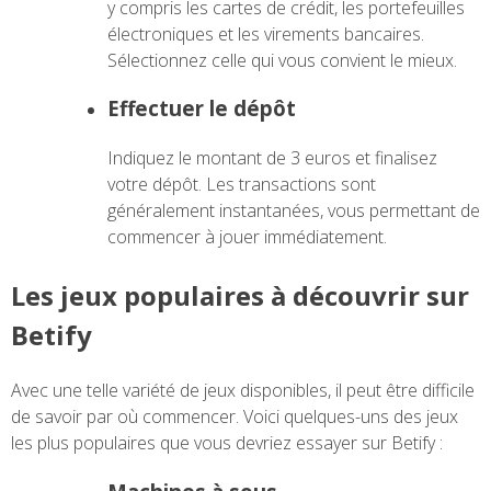
y compris les cartes de crédit, les portefeuilles
électroniques et les virements bancaires.
Sélectionnez celle qui vous convient le mieux.
Effectuer le dépôt
Indiquez le montant de 3 euros et finalisez
votre dépôt. Les transactions sont
généralement instantanées, vous permettant de
commencer à jouer immédiatement.
Les jeux populaires à découvrir sur
Betify
Avec une telle variété de jeux disponibles, il peut être difficile
de savoir par où commencer. Voici quelques-uns des jeux
les plus populaires que vous devriez essayer sur Betify :