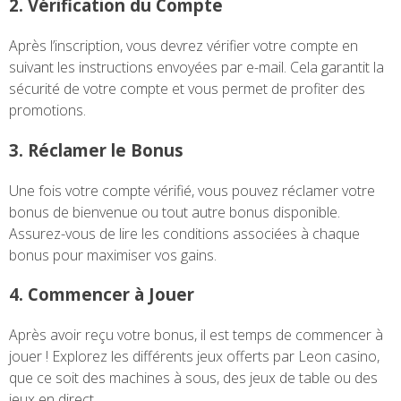
2. Vérification du Compte
Après l’inscription, vous devrez vérifier votre compte en
suivant les instructions envoyées par e-mail. Cela garantit la
sécurité de votre compte et vous permet de profiter des
promotions.
3. Réclamer le Bonus
Une fois votre compte vérifié, vous pouvez réclamer votre
bonus de bienvenue ou tout autre bonus disponible.
Assurez-vous de lire les conditions associées à chaque
bonus pour maximiser vos gains.
4. Commencer à Jouer
Après avoir reçu votre bonus, il est temps de commencer à
jouer ! Explorez les différents jeux offerts par Leon casino,
que ce soit des machines à sous, des jeux de table ou des
jeux en direct.