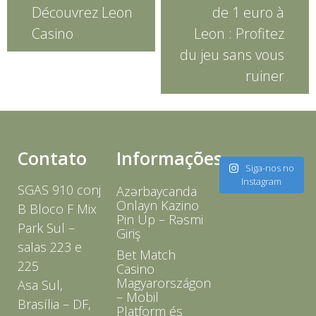
Post
Découvrez Leon
de 1 euro à
Casino
Leon : Profitez
du jeu sans vous
ruiner
Contato
Informações
Siga-nos no
Instagram
SGAS 910 conj
Azərbaycanda
Onlayn Kazino
B Bloco F Mix
Pin Up – Rəsmi
Park Sul –
Giriş
salas 223 e
Bet Match
225
Casino
Magyarországon
Asa Sul,
– Mobil
Brasília – DF,
Platform és