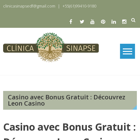
Skip
clinicasinapsedf@gmail.com
|
+55(61)99410-9180
to
content
Clinica Sinapse
Clinica Sinapse
Casino avec Bonus Gratuit : Découvrez
Leon Casino
Casino avec Bonus Gratuit :