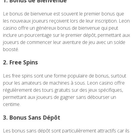
1. Bonus de Bienvenue
Le bonus de bienvenue est souvent le premier bonus que
les nouveaux joueurs reçoivent lors de leur inscription. Leon
casino offre un généreux bonus de bienvenue qui peut
inclure un pourcentage sur le premier dépôt, permettant aux
joueurs de commencer leur aventure de jeu avec un solde
boosté.
2. Free Spins
Les free spins sont une forme populaire de bonus, surtout
pour les amateurs de machines à sous. Leon casino offre
régulièrement des tours gratuits sur des jeux spécifiques,
permettant aux joueurs de gagner sans débourser un
centime.
3. Bonus Sans Dépôt
Les bonus sans dépôt sont particulièrement attractifs car ils