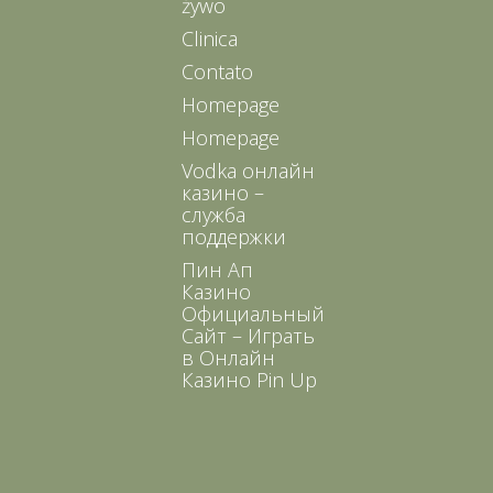
żywo
Clinica
Contato
Homepage
Homepage
Vodka онлайн
казино –
служба
поддержки
Пин Ап
Казино
Официальный
Сайт – Играть
в Онлайн
Казино Pin Up