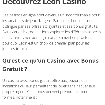
Découvrez Leon Casino
Les casinos en ligne sont devenus un incontournable pour
les amateurs de jeux d’argent. Parmi eux,
Leon casino
se
distingue par ses offres attrayantes et ses bonus gratuits.
Dans cet article, nous allons explorer les différents aspects
des casinos avec bonus gratuit, comment en profiter, et
pourquoi Leon est un choix de premier plan pour les
joueurs français.
Qu’est-ce qu’un Casino avec Bonus
Gratuit ?
Un casino avec bonus gratuit offre aux joueurs des
incitations qui leur permettent de jouer sans risquer leur
propre argent. Ces bonus peuvent prendre plusieurs
formes, notamment :