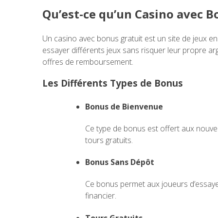
Qu’est-ce qu’un Casino avec B
Un casino avec bonus gratuit est un site de jeux en
essayer différents jeux sans risquer leur propre a
offres de remboursement.
Les Différents Types de Bonus
Bonus de Bienvenue
Ce type de bonus est offert aux nouvea
tours gratuits.
Bonus Sans Dépôt
Ce bonus permet aux joueurs d’essayer
financier.
Tours Gratuits