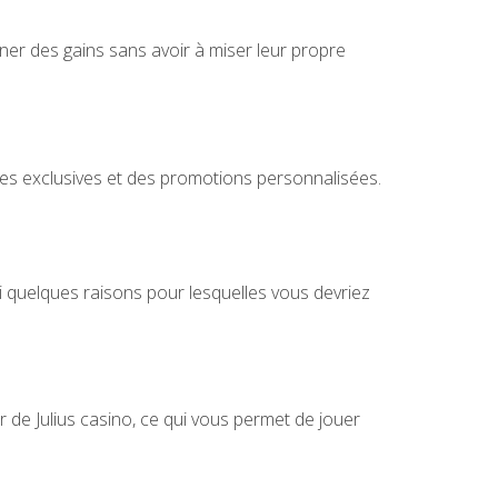
ner des gains sans avoir à miser leur propre
res exclusives et des promotions personnalisées.
ci quelques raisons pour lesquelles vous devriez
er de
Julius casino
, ce qui vous permet de jouer