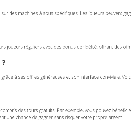
s sur des machines à sous spécifiques. Les joueurs peuvent gag
s joueurs réguliers avec des bonus de fidélité, offrant des off
 ?
ne grâce à ses offres généreuses et son interface conviviale. Voi
y compris des tours gratuits. Par exemple, vous pouvez bénéfici
t une chance de gagner sans risquer votre propre argent.