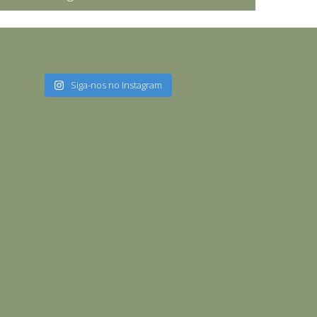
Siga-nos no Instagram