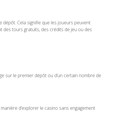
e dépôt. Cela signifie que les joueurs peuvent
des tours gratuits, des crédits de jeu ou des
tage sur le premier dépôt ou d’un certain nombre de
e manière d’explorer le casino sans engagement