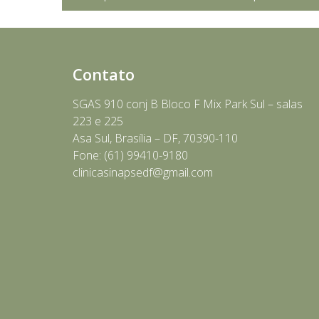
Post
Contato
SGAS 910 conj B Bloco F Mix Park Sul – salas
223 e 225
Asa Sul, Brasília – DF, 70390-110
Fone: (61) 99410-9180
clinicasinapsedf@gmail.com