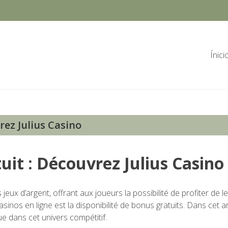
Ínici
Clinica Sinapse
inica Sinapse
rez Julius Casino
uit : Découvrez Julius Casino
eux d’argent, offrant aux joueurs la possibilité de profiter de l
asinos en ligne est la disponibilité de bonus gratuits. Dans cet a
e dans cet univers compétitif.