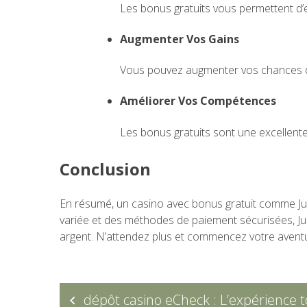
Les bonus gratuits vous permettent d’
Augmenter Vos Gains
Vous pouvez augmenter vos chances de
Améliorer Vos Compétences
Les bonus gratuits sont une excellent
Conclusion
En résumé, un casino avec bonus gratuit comme Juli
variée et des méthodes de paiement sécurisées, Jul
argent. N’attendez plus et commencez votre aventur
Navegação
dépôt casino eCheck : L’expérience t
de