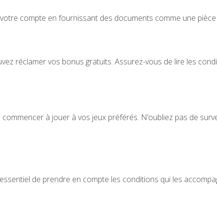
er votre compte en fournissant des documents comme une pièce d’id
ouvez réclamer vos bonus gratuits. Assurez-vous de lire les co
 commencer à jouer à vos jeux préférés. N’oubliez pas de survei
st essentiel de prendre en compte les conditions qui les accomp