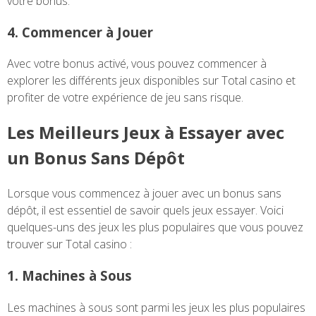
votre bonus.
4. Commencer à Jouer
Avec votre bonus activé, vous pouvez commencer à
explorer les différents jeux disponibles sur Total casino et
profiter de votre expérience de jeu sans risque.
Les Meilleurs Jeux à Essayer avec
un Bonus Sans Dépôt
Lorsque vous commencez à jouer avec un bonus sans
dépôt, il est essentiel de savoir quels jeux essayer. Voici
quelques-uns des jeux les plus populaires que vous pouvez
trouver sur Total casino :
1. Machines à Sous
Les machines à sous sont parmi les jeux les plus populaires