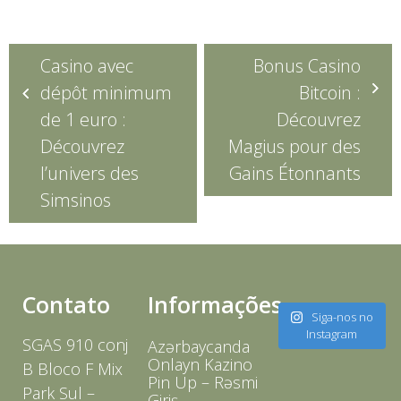
Navegação
Casino avec
Bonus Casino
de
dépôt minimum
Bitcoin :
Post
de 1 euro :
Découvrez
Découvrez
Magius pour des
l’univers des
Gains Étonnants
Simsinos
Contato
Informações
Siga-nos no
Instagram
SGAS 910 conj
Azərbaycanda
Onlayn Kazino
B Bloco F Mix
Pin Up – Rəsmi
Park Sul –
Giriş