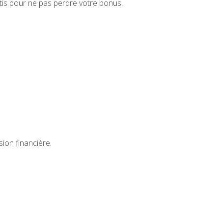
tis pour ne pas perdre votre bonus.
ion financière.