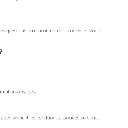
ir des questions ou rencontrer des problèmes. Vous
?
ormations exactes.
 attentivement les conditions associées au bonus.