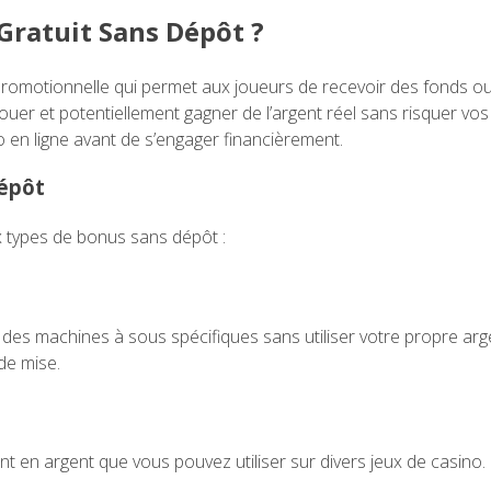
Gratuit Sans Dépôt ?
romotionnelle qui permet aux joueurs de recevoir des fonds ou 
jouer et potentiellement gagner de l’argent réel sans risquer vo
 en ligne avant de s’engager financièrement.
Dépôt
 types de bonus sans dépôt :
des machines à sous spécifiques sans utiliser votre propre arge
de mise.
 en argent que vous pouvez utiliser sur divers jeux de casino.