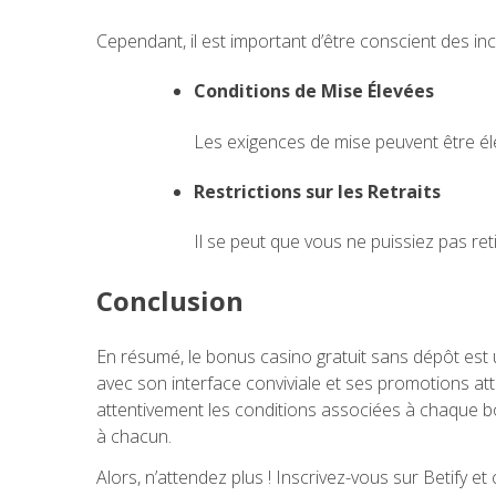
Cependant, il est important d’être conscient des inc
Conditions de Mise Élevées
Les exigences de mise peuvent être élevé
Restrictions sur les Retraits
Il se peut que vous ne puissiez pas ret
Conclusion
En résumé, le bonus casino gratuit sans dépôt est un
avec son interface conviviale et ses promotions att
attentivement les conditions associées à chaque b
à chacun.
Alors, n’attendez plus ! Inscrivez-vous sur Betify