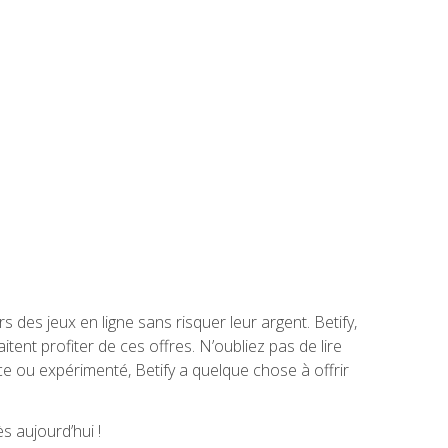
 des jeux en ligne sans risquer leur argent. Betify,
ent profiter de ces offres. N’oubliez pas de lire
 ou expérimenté, Betify a quelque chose à offrir
s aujourd’hui !