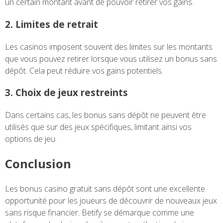
un certain montant avant de pouvoir retirer vos gains.
2. Limites de retrait
Les casinos imposent souvent des limites sur les montants
que vous pouvez retirer lorsque vous utilisez un bonus sans
dépôt. Cela peut réduire vos gains potentiels.
3. Choix de jeux restreints
Dans certains cas, les bonus sans dépôt ne peuvent être
utilisés que sur des jeux spécifiques, limitant ainsi vos
options de jeu.
Conclusion
Les bonus casino gratuit sans dépôt sont une excellente
opportunité pour les joueurs de découvrir de nouveaux jeux
sans risque financier. Betify se démarque comme une