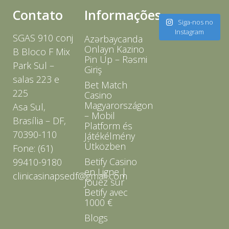
Contato
Informações
Siga-nos no
Instagram
SGAS 910 conj
Azərbaycanda
Onlayn Kazino
B Bloco F Mix
Pin Up – Rəsmi
Park Sul –
Giriş
salas 223 e
Bet Match
225
Casino
Magyarországon
Asa Sul,
– Mobil
Brasília – DF,
Platform és
70390-110
Játékélmény
Útközben
Fone: (61)
Betify Casino
99410-9180
en Ligne |
clinicasinapsedf@gmail.com
Jouez sur
Betify avec
1000 €
Blogs