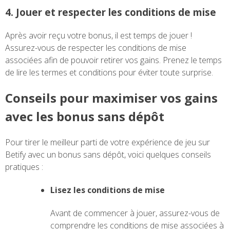
4. Jouer et respecter les conditions de mise
Après avoir reçu votre bonus, il est temps de jouer !
Assurez-vous de respecter les conditions de mise
associées afin de pouvoir retirer vos gains. Prenez le temps
de lire les termes et conditions pour éviter toute surprise.
Conseils pour maximiser vos gains
avec les bonus sans dépôt
Pour tirer le meilleur parti de votre expérience de jeu sur
Betify avec un bonus sans dépôt, voici quelques conseils
pratiques :
Lisez les conditions de mise
Avant de commencer à jouer, assurez-vous de
comprendre les conditions de mise associées à