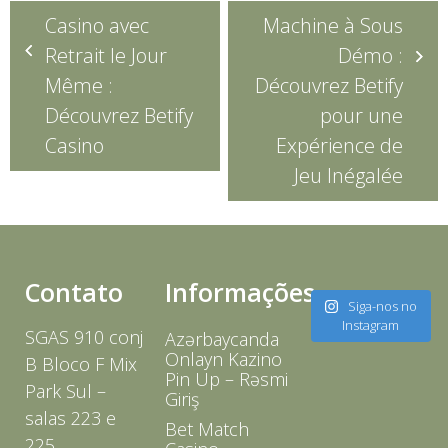
Casino avec
Machine à Sous
de
Retrait le Jour
Démo :
Post
Même :
Découvrez Betify
Découvrez Betify
pour une
Casino
Expérience de
Jeu Inégalée
Contato
Informações
Siga-nos no
Instagram
SGAS 910 conj
Azərbaycanda
Onlayn Kazino
B Bloco F Mix
Pin Up – Rəsmi
Park Sul –
Giriş
salas 223 e
Bet Match
225