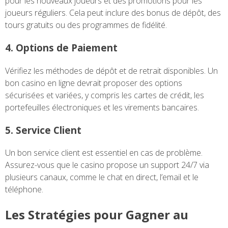
pour les nouveaux joueurs et des promotions pour les
joueurs réguliers. Cela peut inclure des bonus de dépôt, des
tours gratuits ou des programmes de fidélité.
4. Options de Paiement
Vérifiez les méthodes de dépôt et de retrait disponibles. Un
bon casino en ligne devrait proposer des options
sécurisées et variées, y compris les cartes de crédit, les
portefeuilles électroniques et les virements bancaires.
5. Service Client
Un bon service client est essentiel en cas de problème.
Assurez-vous que le casino propose un support 24/7 via
plusieurs canaux, comme le chat en direct, l’email et le
téléphone.
Les Stratégies pour Gagner au