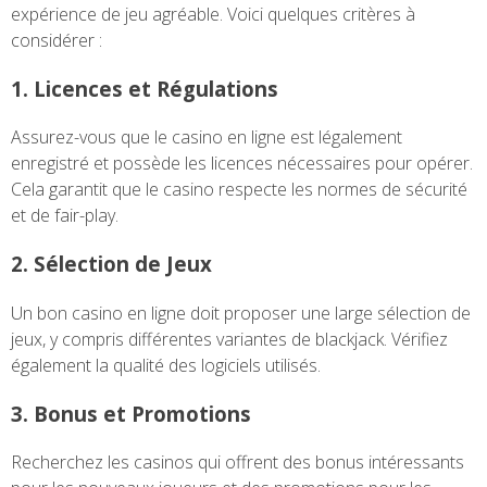
expérience de jeu agréable. Voici quelques critères à
considérer :
1. Licences et Régulations
Assurez-vous que le casino en ligne est légalement
enregistré et possède les licences nécessaires pour opérer.
Cela garantit que le casino respecte les normes de sécurité
et de fair-play.
2. Sélection de Jeux
Un bon casino en ligne doit proposer une large sélection de
jeux, y compris différentes variantes de blackjack. Vérifiez
également la qualité des logiciels utilisés.
3. Bonus et Promotions
Recherchez les casinos qui offrent des bonus intéressants