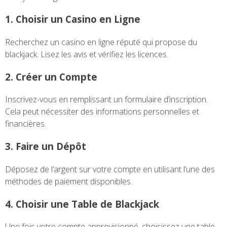
1. Choisir un Casino en Ligne
Recherchez un casino en ligne réputé qui propose du
blackjack. Lisez les avis et vérifiez les licences.
2. Créer un Compte
Inscrivez-vous en remplissant un formulaire d’inscription.
Cela peut nécessiter des informations personnelles et
financières.
3. Faire un Dépôt
Déposez de l’argent sur votre compte en utilisant l’une des
méthodes de paiement disponibles.
4. Choisir une Table de Blackjack
Une fois votre compte approvisionné, choisissez une table