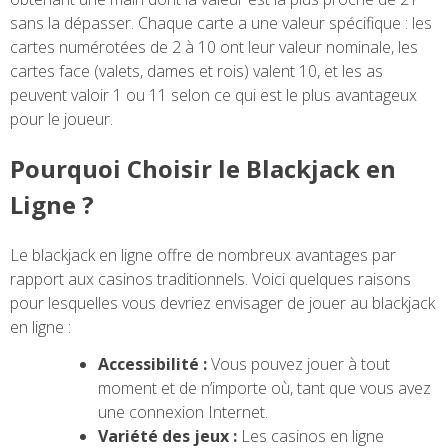
sans la dépasser. Chaque carte a une valeur spécifique : les
cartes numérotées de 2 à 10 ont leur valeur nominale, les
cartes face (valets, dames et rois) valent 10, et les as
peuvent valoir 1 ou 11 selon ce qui est le plus avantageux
pour le joueur.
Pourquoi Choisir le Blackjack en
Ligne ?
Le blackjack en ligne offre de nombreux avantages par
rapport aux casinos traditionnels. Voici quelques raisons
pour lesquelles vous devriez envisager de jouer au blackjack
en ligne :
Accessibilité :
Vous pouvez jouer à tout
moment et de n’importe où, tant que vous avez
une connexion Internet.
Variété des jeux :
Les casinos en ligne