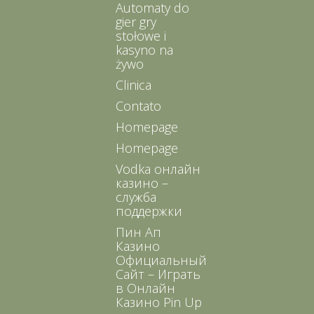
Automaty do
gier gry
stołowe i
kasyno na
żywo
Clinica
Contato
Homepage
Homepage
Vodka онлайн
казино –
служба
поддержки
Пин Ап
Казино
Официальный
Сайт – Играть
в Онлайн
Казино Pin Up