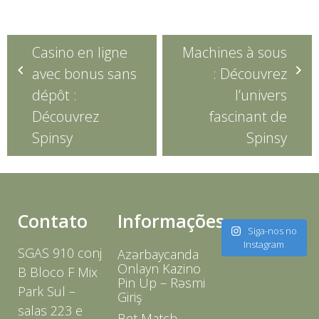
Navegação
Casino en ligne
Machines à sous
de
avec bonus sans
: Découvrez
Post
dépôt :
l’univers
Découvrez
fascinant de
Spinsy
Spinsy
Contato
Informações
Siga-nos no
Instagram
SGAS 910 conj
Azərbaycanda
Onlayn Kazino
B Bloco F Mix
Pin Up – Rəsmi
Park Sul –
Giriş
salas 223 e
Bet Match