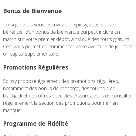
Bonus de Bienvenue
Lorsque vous vous inscrivez sur Spinsy, vous pouvez
bénéficier d’un bonus de bienvenue qui peut inclure un
match sur votre premier dépôt, ainsi que des tours gratuits.
Cela vous permet de commencer votre aventure de jeu avec
un capital supplémentaire.
Promotions Régulières
Spinsy propose également des promotions régulières,
notamment des bonus de recharge, des tournois de
blackjack et des offres spéciales. Assurez-vous de consulter
régulièrement la section des promotions pour ne rien
manquer.
Programme de Fidélité