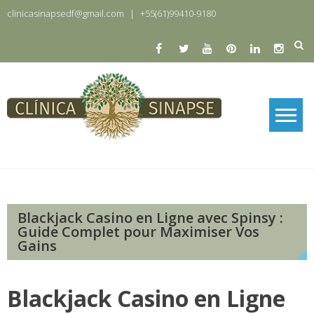
Skip
clinicasinapsedf@gmail.com
|
+55(61)99410-9180
to
content
Clinica Sinapse
Clinica Sinapse
Blackjack Casino en Ligne avec Spinsy :
Guide Complet pour Maximiser Vos
Gains
Blackjack Casino en Ligne