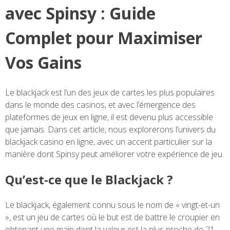
avec Spinsy : Guide
Complet pour Maximiser
Vos Gains
Le blackjack est l’un des jeux de cartes les plus populaires
dans le monde des casinos, et avec l’émergence des
plateformes de jeux en ligne, il est devenu plus accessible
que jamais. Dans cet article, nous explorerons l’univers du
blackjack casino en ligne
, avec un accent particulier sur la
manière dont Spinsy peut améliorer votre expérience de jeu.
Qu’est-ce que le Blackjack ?
Le blackjack, également connu sous le nom de « vingt-et-un
», est un jeu de cartes où le but est de battre le croupier en
obtenant une main dont la valeur est la plus proche de 21