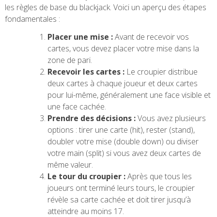
les règles de base du blackjack. Voici un aperçu des étapes
fondamentales :
Placer une mise :
Avant de recevoir vos
cartes, vous devez placer votre mise dans la
zone de pari.
Recevoir les cartes :
Le croupier distribue
deux cartes à chaque joueur et deux cartes
pour lui-même, généralement une face visible et
une face cachée.
Prendre des décisions :
Vous avez plusieurs
options : tirer une carte (hit), rester (stand),
doubler votre mise (double down) ou diviser
votre main (split) si vous avez deux cartes de
même valeur.
Le tour du croupier :
Après que tous les
joueurs ont terminé leurs tours, le croupier
révèle sa carte cachée et doit tirer jusqu’à
atteindre au moins 17.