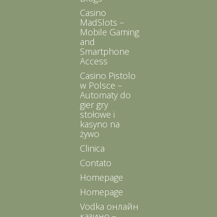
Casino
MadSlots –
Mobile Gaming
and
Smartphone
Access
Casino Pistolo
w Polsce –
Automaty do
gier gry
stołowe i
kasyno na
żywo
Clinica
Contato
Homepage
Homepage
Vodka онлайн
казино –