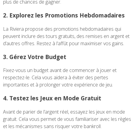
plus de chances de gagner.
2. Explorez les Promotions Hebdomadaires
La Riviera propose des promotions hebdomadaires qui
peuvent inclure des tours gratuits, des remises en argent et
d’autres offres. Restez à l’affût pour maximiser vos gains.
3. Gérez Votre Budget
Fixez-vous un budget avant de commencer à jouer et
respectez-le. Cela vous aidera à éviter des pertes
importantes et à prolonger votre expérience de jeu.
4. Testez les Jeux en Mode Gratuit
Avant de parier de l’argent réel, essayez les jeux en mode
gratuit. Cela vous permet de vous familiariser avec les règles
et les mécanismes sans risquer votre bankroll.