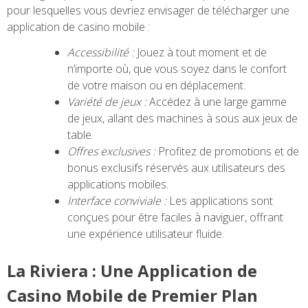
pour lesquelles vous devriez envisager de télécharger une
application de casino mobile :
Accessibilité :
Jouez à tout moment et de
n’importe où, que vous soyez dans le confort
de votre maison ou en déplacement.
Variété de jeux :
Accédez à une large gamme
de jeux, allant des machines à sous aux jeux de
table.
Offres exclusives :
Profitez de promotions et de
bonus exclusifs réservés aux utilisateurs des
applications mobiles.
Interface conviviale :
Les applications sont
conçues pour être faciles à naviguer, offrant
une expérience utilisateur fluide.
La Riviera : Une Application de
Casino Mobile de Premier Plan