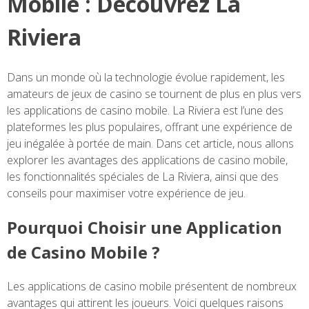
Mobile : Découvrez La
Riviera
Dans un monde où la technologie évolue rapidement, les
amateurs de jeux de casino se tournent de plus en plus vers
les applications de casino mobile. La Riviera est l’une des
plateformes les plus populaires, offrant une expérience de
jeu inégalée à portée de main. Dans cet article, nous allons
explorer les avantages des applications de casino mobile,
les fonctionnalités spéciales de La Riviera, ainsi que des
conseils pour maximiser votre expérience de jeu.
Pourquoi Choisir une Application
de Casino Mobile ?
Les applications de casino mobile présentent de nombreux
avantages qui attirent les joueurs. Voici quelques raisons