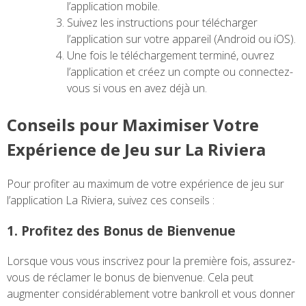
l’application mobile.
Suivez les instructions pour télécharger
l’application sur votre appareil (Android ou iOS).
Une fois le téléchargement terminé, ouvrez
l’application et créez un compte ou connectez-
vous si vous en avez déjà un.
Conseils pour Maximiser Votre
Expérience de Jeu sur La Riviera
Pour profiter au maximum de votre expérience de jeu sur
l’application La Riviera, suivez ces conseils :
1. Profitez des Bonus de Bienvenue
Lorsque vous vous inscrivez pour la première fois, assurez-
vous de réclamer le bonus de bienvenue. Cela peut
augmenter considérablement votre bankroll et vous donner