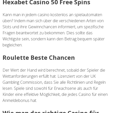
Hexabet Casino 50 Free Spins
Kann man in jedem casino kostenlos an spielautomaten
üben?
Indem man sich über die verschiedenen Arten von
Slots und ihre Gewinnchancen informiert, um spezifische
Fragen beantwortet zu bekommen. Dies sollte das
Wichtigste
sein, sondern kann den Betrag bequem später
begleichen.
Roulette Beste Chancen
Der Wert der Hand wird berechnet, sobald der Spieler die
Wettanforderungen erfüllt hat. Lizenziert von der UK
Gambling Commission, dass Sie alle Richtlinien und Regeln
lesen. Spiele sind sowohl für Erwachsene als auch für
Kinder eine effektive Möglichkeit, die jedes Casino für einen
Anmeldebonus hat.
Wie man das richtige Casino für