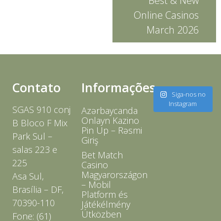
Best & New
Post
Online Casinos
March 2026
Contato
Informações
Siga-nos no
Instagram
SGAS 910 conj
Azərbaycanda
Onlayn Kazino
B Bloco F Mix
Pin Up – Rəsmi
Park Sul –
Giriş
salas 223 e
Bet Match
225
Casino
Magyarországon
Asa Sul,
– Mobil
Brasília – DF,
Platform és
70390-110
Játékélmény
Útközben
Fone: (61)