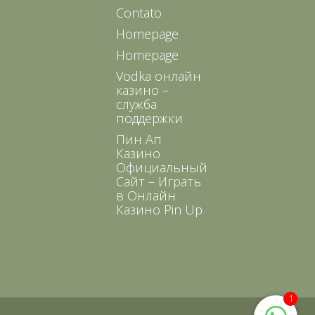
Contato
Homepage
Homepage
Vodka онлайн
казино –
служба
поддержки
Пин Ап
Казино
Официальный
Сайт – Играть
в Онлайн
Казино Pin Up
1